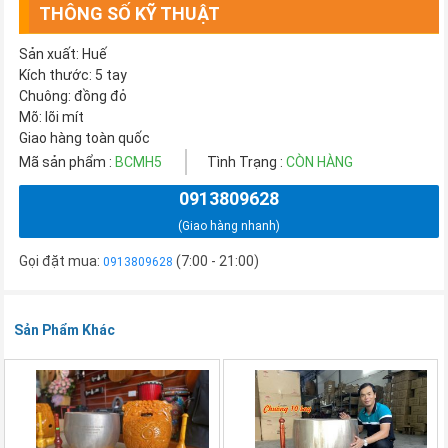
THÔNG SỐ KỸ THUẬT
Sản xuất: Huế
Kích thước: 5 tay
Chuông: đồng đỏ
Mõ: lõi mít
Giao hàng toàn quốc
Mã sản phẩm :
BCMH5
Tình Trạng :
CÒN HÀNG
0913809628
(Giao hàng nhanh)
Gọi đặt mua:
(7:00 - 21:00)
0913809628
Sản Phẩm Khác