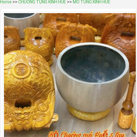
Home
>>
CHUÔNG TỤNG KINH HUẾ
>>
MÕ TỤNG KINH HUẾ