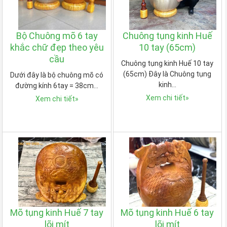
Bộ Chuông mõ 6 tay
Chuông tụng kinh Huế
khắc chữ đẹp theo yêu
10 tay (65cm)
cầu
Chuông tụng kinh Huế 10 tay
(65cm) Đây là Chuông tụng
Dưới đây là bộ chuông mõ có
kinh…
đường kính 6tay = 38cm…
Xem chi tiết
»
Xem chi tiết
»
Mõ tụng kinh Huế 7 tay
Mõ tụng kinh Huế 6 tay
lõi mít
lõi mít