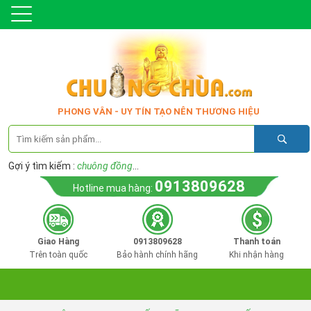
PHONG VÂN - UY TÍN TẠO NÊN THƯƠNG HIỆU
Gợi ý tìm kiếm :
chuông đồng
...
0913809628
Hotline mua hàng:
Giao Hàng
0913809628
Thanh toán
Trên toàn quốc
Bảo hành chính hãng
Khi nhận hàng