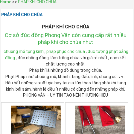
Home
>>
PHÁP KHÍ CHO CHÙA
PHÁP KHÍ CHO CHÙA
PHÁP KHÍ CHO CHÙA
Cơ sở đúc đồng Phong Vân còn cung cấp rất nhiều
pháp khí cho chùa như:
chuông mõ tụng kinh
,
pháp phục cho chùa
,
đúc tượng phật bằng
đồng
, đúc chông đồng, làm trống chùa với giá rẻ nhất , cam kết
chất lượng cao nhất.
Pháp khí
là những đồ dùng trong chùa,
Phật Pháp
như chuông mõ, khánh, tang đẩu, linh, chung cổ, v.v…
Hầu hết những vị
xuất gia
hay
tại gia
tùy theo
tông phái
khi
tụng
kinh
,
bái sám
,
hành lễ
đều ít nhiều có dùng đến những
pháp khí.
PHONG VÂN – UY TÍN TẠO NÊN THƯƠNG HIỆU