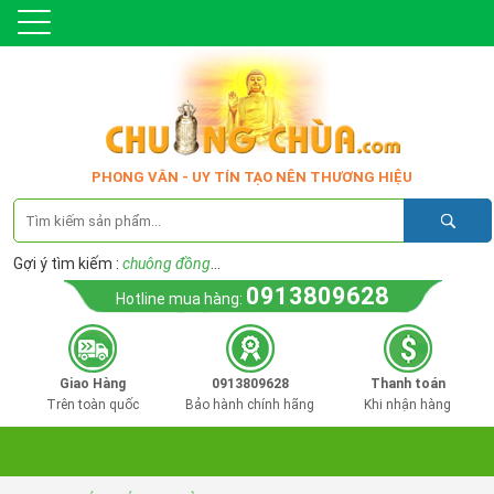
PHONG VÂN - UY TÍN TẠO NÊN THƯƠNG HIỆU
Gợi ý tìm kiếm :
chuông đồng
...
0913809628
Hotline mua hàng:
Giao Hàng
0913809628
Thanh toán
Trên toàn quốc
Bảo hành chính hãng
Khi nhận hàng