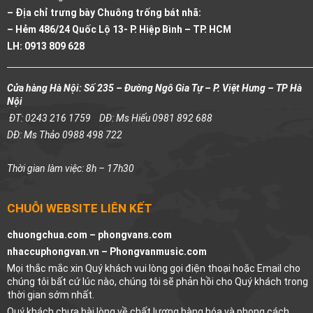
– Địa chỉ trưng bày Chuông trống bát nhã:
– Hẻm 486/24 Quốc Lộ 13- P. Hiệp Bình – TP. HCM
LH: 0913 809 628
Cửa hàng Hà Nội: Số 235 – Đường Ngô Gia Tự – P. Việt Hưng – TP Hà
Nội
ĐT: 0243 216 1759
DĐ: Ms Hiếu 0981 892 688
DĐ: Ms Thảo 0988 498 722
Thời gian làm việc: 8h – 17h30
CHUỖI WEBSITE LIÊN KẾT
chuongchua.com –
phongvans.com
nhaccuphongvan.vn –
Phongvanmusic.com
Mọi thắc mắc xin Quý khách vui lòng gọi điện thoại hoặc Email cho
chúng tôi bất cứ lúc nào, chúng tôi sẽ phản hồi cho Quý khách trong
thời gian sớm nhất.
Quý khách chưa hài lòng về chất lượng hàng hóa và phong cách