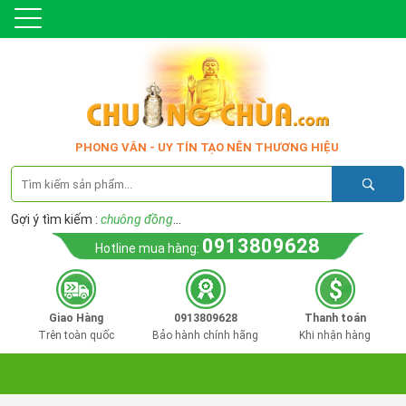
PHONG VÂN - UY TÍN TẠO NÊN THƯƠNG HIỆU
Gợi ý tìm kiếm :
chuông đồng
...
0913809628
Hotline mua hàng:
Giao Hàng
0913809628
Thanh toán
Trên toàn quốc
Bảo hành chính hãng
Khi nhận hàng