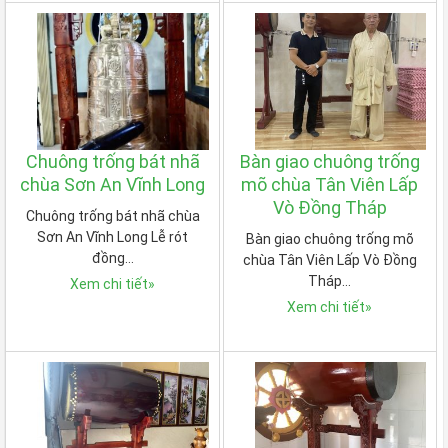
Chuông trống bát nhã
Bàn giao chuông trống
chùa Sơn An Vĩnh Long
mõ chùa Tân Viên Lấp
Vò Đồng Tháp
Chuông trống bát nhã chùa
Sơn An Vĩnh Long Lễ rót
Bàn giao chuông trống mõ
đồng…
chùa Tân Viên Lấp Vò Đồng
Tháp…
Xem chi tiết
»
Xem chi tiết
»