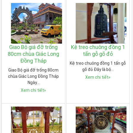
Giao Bộ giá đỡ trống
Kệ treo chuông đồng 1
80cm chùa Giác Long
tấn gỗ gõ đỏ
Đồng Tháp
Kệ treo chuông đồng 1 tấn gỗ
gõ đỏ Đây là bộ…
Giao Bộ giá đỡ trống 80cm
chùa Giác Long Đồng Tháp
Xem chi tiết
»
Ngày…
Xem chi tiết
»