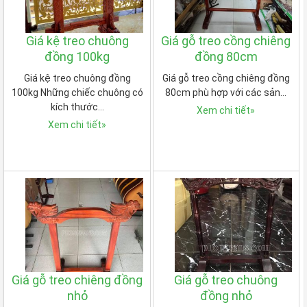
Giá kệ treo chuông
Giá gỗ treo cồng chiêng
đồng 100kg
đồng 80cm
Giá kệ treo chuông đồng
Giá gỗ treo cồng chiêng đồng
100kg Những chiếc chuông có
80cm phù hợp với các sản…
kích thước…
Xem chi tiết
»
Xem chi tiết
»
Giá gỗ treo chiêng đồng
Giá gỗ treo chuông
nhỏ
đồng nhỏ