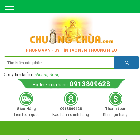
PHONG VÂN - UY TÍN TẠO NÊN THƯƠNG HIỆU
Gợi ý tìm kiếm :
chuông đồng
...
0913809628
Hotline mua hàng:
Giao Hàng
0913809628
Thanh toán
Trên toàn quốc
Bảo hành chính hãng
Khi nhận hàng