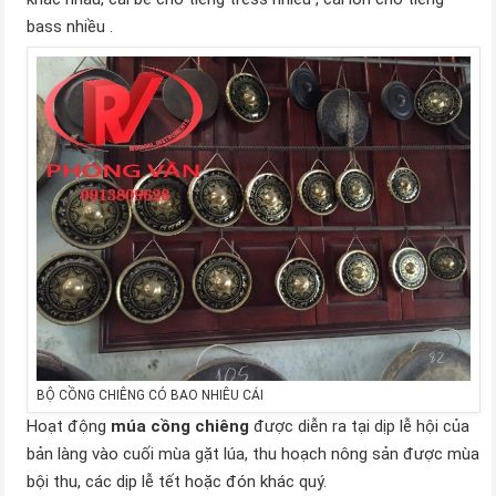
bass nhiều .
BỘ CỒNG CHIÊNG CÓ BAO NHIÊU CÁI
Hoạt động
múa cồng chiêng
được diễn ra tại dịp lễ hội của
bản làng vào cuối mùa gặt lúa, thu hoạch nông sản được mùa
bội thu, các dịp lễ tết hoặc đón khác quý.