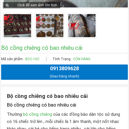
Click để xem ảnh lớn hơn
Bộ cồng chiêng có bao nhiêu cái
Mã sản phẩm :
BCC-16C
Tình Trạng :
CÒN HÀNG
0913809628
(Giao hàng nhanh)
Bộ cồng chiêng có bao nhiêu cái
Bộ cồng chiêng có bao nhiêu cái
Thường
bộ cồng chiêng
của các đồng bào dân tộc sử dụng
có 16 chiếc trở lên , mỗi chiếc là 1 âm thanh, một nốt nhạc
khác nhau, cái bé cho tiếng tress nhiều , cái lớn cho tiếng