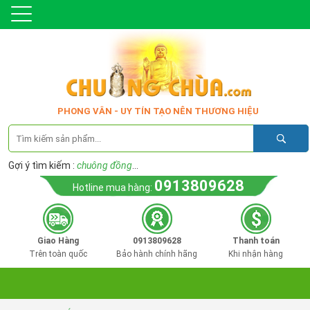
PHONG VÂN - UY TÍN TẠO NÊN THƯƠNG HIỆU
Gợi ý tìm kiếm :
chuông đồng
...
0913809628
Hotline mua hàng:
Giao Hàng
0913809628
Thanh toán
Trên toàn quốc
Bảo hành chính hãng
Khi nhận hàng