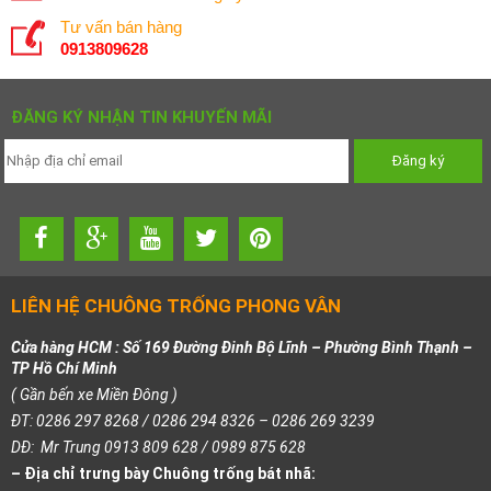
Tư vấn bán hàng
0913809628
ĐĂNG KÝ NHẬN TIN KHUYẾN MÃI
LIÊN HỆ CHUÔNG TRỐNG PHONG VÂN
Cửa hàng HCM : Số 169 Đường Đinh Bộ Lĩnh – Phường Bình Thạnh –
TP Hồ Chí Minh
( Gần bến xe Miền Đông )
ĐT: 0286 297 8268 / 0286 294 8326 – 0286 269 3239
DĐ: Mr Trung 0913 809 628 / 0989 875 628
– Địa chỉ trưng bày Chuông trống bát nhã: