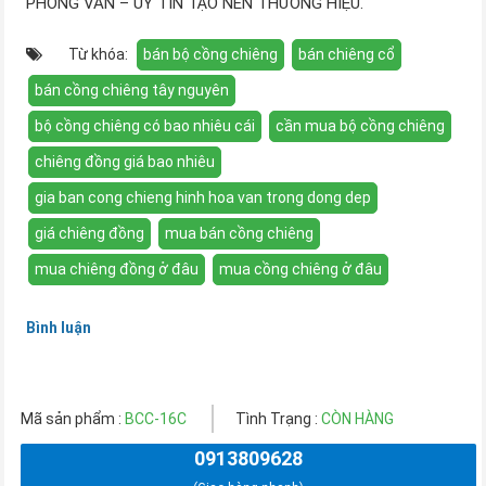
PHONG VÂN – UY TÍN TẠO NÊN THƯƠNG HIỆU.
Từ khóa:
bán bộ cồng chiêng
bán chiêng cổ
bán cồng chiêng tây nguyên
bộ cồng chiêng có bao nhiêu cái
cần mua bộ cồng chiêng
chiêng đồng giá bao nhiêu
gia ban cong chieng hinh hoa van trong dong dep
giá chiêng đồng
mua bán cồng chiêng
mua chiêng đồng ở đâu
mua cồng chiêng ở đâu
Bình luận
Mã sản phẩm :
BCC-16C
Tình Trạng :
CÒN HÀNG
0913809628