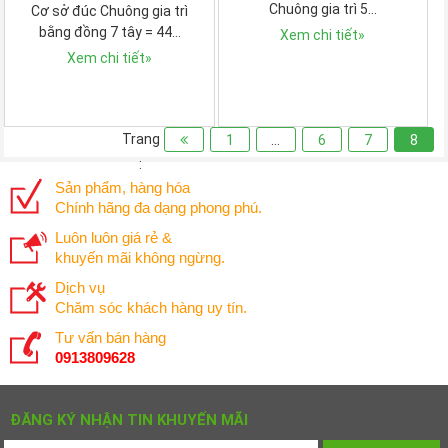
Chuông gia trì 5…
Cơ sở đúc Chuông gia trì
bằng đồng 7 tây = 44…
Xem chi tiết
»
Xem chi tiết
»
Trang
1
…
6
7
8
:
Sản phẩm, hàng hóa
Chính hãng đa dạng phong phú.
Luôn luôn giá rẻ &
khuyến mãi không ngừng.
Dịch vụ
Chăm sóc khách hàng uy tín.
Tư vấn bán hàng
0913809628
ĐĂNG KÝ NHẬN TIN KHUYẾN MÃI