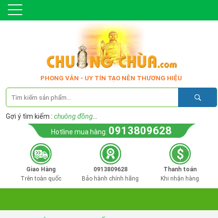
PHONG VÂN - UY TÍN TẠO NÊN THƯƠNG HIỆU
Gợi ý tìm kiếm :
chuông đồng
...
0913809628
Hotline mua hàng:
Giao Hàng
0913809628
Thanh toán
Trên toàn quốc
Bảo hành chính hãng
Khi nhận hàng