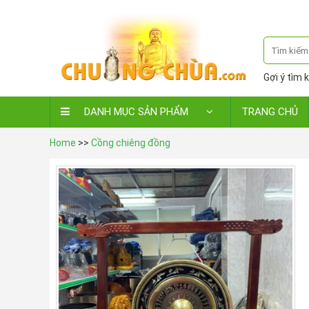
Gợi ý tìm k
DANH MỤC SẢN PHẨM
TRANG CHỦ
Home
>>
Cồng chiêng đồng