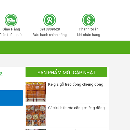
0913809628
Hotline mua hàng:
Giao Hàng
0913809628
Thanh toán
Trên toàn quốc
Bảo hành chính hãng
Khi nhận hàng
SẢN PHẨM MỚI CẬP NHẬT
a
Kệ giá gỗ treo cồng chiêng đồng
Các kích thước cồng chiêng đồng