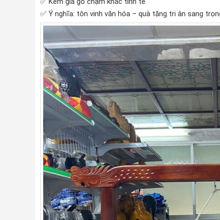
✅ Kèm giá gỗ chạm khắc tinh tế
✅ Ý nghĩa: tôn vinh văn hóa – quà tặng tri ân sang trọn