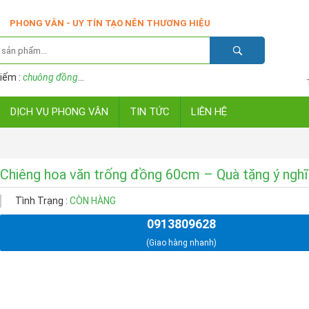
PHONG VÂN - UY TÍN TẠO NÊN THƯƠNG HIỆU
iếm :
chuông đồng
...
DỊCH VỤ PHONG VÂN
TIN TỨC
LIÊN HỆ
Chiêng hoa văn trống đồng 60cm – Quà tặng ý nghĩ
Tình Trạng :
CÒN HÀNG
0913809628
(Giao hàng nhanh)