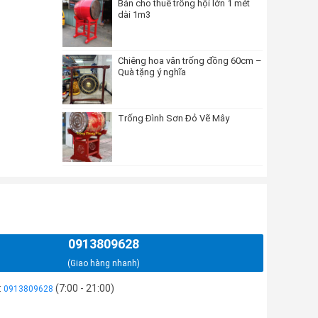
Bán cho thuê trống hội lớn 1 mét
dài 1m3
Chiêng hoa văn trống đồng 60cm –
Quà tặng ý nghĩa
Trống Đình Sơn Đỏ Vẽ Mây
0913809628
(Giao hàng nhanh)
:
(7:00 - 21:00)
0913809628