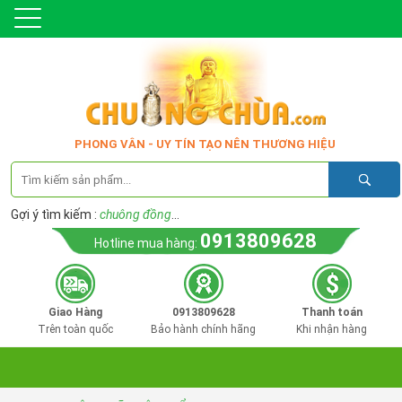
PHONG VÂN - UY TÍN TẠO NÊN THƯƠNG HIỆU
Gợi ý tìm kiếm :
chuông đồng
...
0913809628
Hotline mua hàng:
Giao Hàng
0913809628
Thanh toán
Trên toàn quốc
Bảo hành chính hãng
Khi nhận hàng