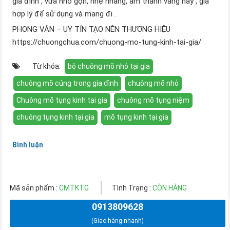
gia đình , vừa nhỏ gọn, nhẹ nhàng, âm thanh vang hay , giá
hợp lý để sử dụng và mang đi .
PHONG VÂN – UY TÍN TẠO NÊN THƯƠNG HIỆU
https://chuongchua.com/chuong-mo-tung-kinh-tai-gia/
Từ khóa:
bộ chuông mõ nhỏ tại gia
chuông mõ cúng trong gia đình
chuông mõ nhỏ
Chuông mõ tụng kinh tại gia
chuông mõ tụng niệm
chuông tụng kinh tại gia
mõ tụng kinh tại gia
Bình luận
Mã sản phẩm :
CMTKTG
Tình Trạng :
CÒN HÀNG
0913809628
(Giao hàng nhanh)