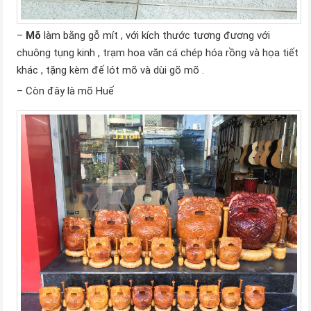
–
Mõ
làm bằng gỗ mít , với kích thước tương đương với
chuông tụng kinh , trạm hoa văn cá chép hóa rồng và họa tiết
khác , tặng kèm đế lót mõ và dùi gõ mõ .
– Còn đây là mõ Huế