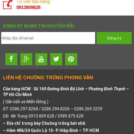
Tư vấn bán hàng
0913809628
ĐĂNG KÝ NHẬN TIN KHUYẾN MÃI
LIÊN HỆ CHUÔNG TRỐNG PHONG VÂN
Cửa hàng HCM : Số 169 Đường Đinh Bộ Lĩnh – Phường Bình Thạnh –
TP Hồ Chí Minh
( Gần bến xe Miền Đông )
ĐT: 0286 297 8268 / 0286 294 8326 – 0286 269 3239
DĐ: Mr Trung 0913 809 628 / 0989 875 628
– Địa chỉ trưng bày Chuông trống bát nhã:
– Hẻm 486/24 Quốc Lộ 13- P. Hiệp Bình – TP. HCM