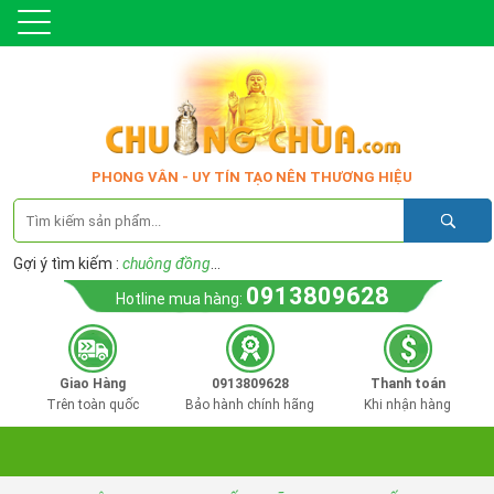
PHONG VÂN - UY TÍN TẠO NÊN THƯƠNG HIỆU
Gợi ý tìm kiếm :
chuông đồng
...
0913809628
Hotline mua hàng:
Giao Hàng
0913809628
Thanh toán
Trên toàn quốc
Bảo hành chính hãng
Khi nhận hàng