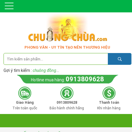
PHONG VÂN - UY TÍN TẠO NÊN THƯƠNG HIỆU
Gợi ý tìm kiếm :
chuông đồng
...
0913809628
Hotline mua hàng:
Giao Hàng
0913809628
Thanh toán
Trên toàn quốc
Bảo hành chính hãng
Khi nhận hàng