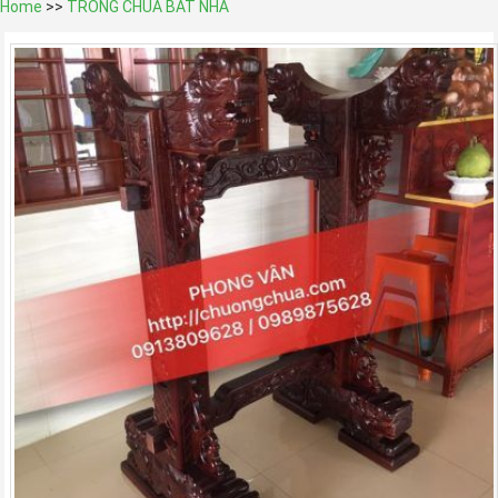
Home
>>
TRỐNG CHÙA BÁT NHÃ