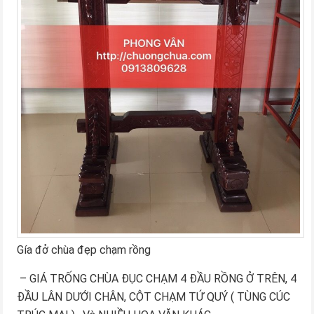
Gía đở chùa đẹp chạm rồng
– GIÁ TRỐNG CHÙA ĐỤC CHẠM 4 ĐẦU RỒNG Ở TRÊN, 4
ĐẦU LÂN DƯỚI CHÂN, CỘT CHẠM TỨ QUÝ ( TÙNG CÚC