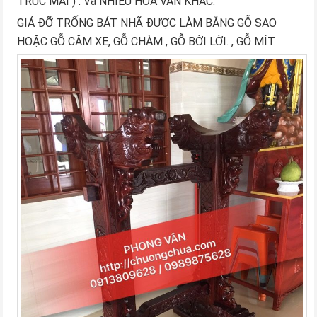
TRÚC MAI ) . Và NHIỀU HOA VĂN KHÁC.
GIÁ ĐỠ TRỐNG BÁT NHÃ ĐƯỢC LÀM BẰNG GỖ SAO
HOẶC GỖ CĂM XE, GỖ CHÀM , GỖ BỜI LỜI. , GỖ MÍT.