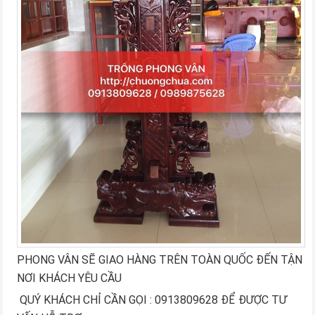
PHONG VÂN SẼ GIAO HÀNG TRÊN TOÀN QUỐC ĐẾN TẬN
NƠI KHÁCH YÊU CẦU
QUÝ KHÁCH CHỈ CẦN GỌI : 0913809628 ĐỂ ĐƯỢC TƯ