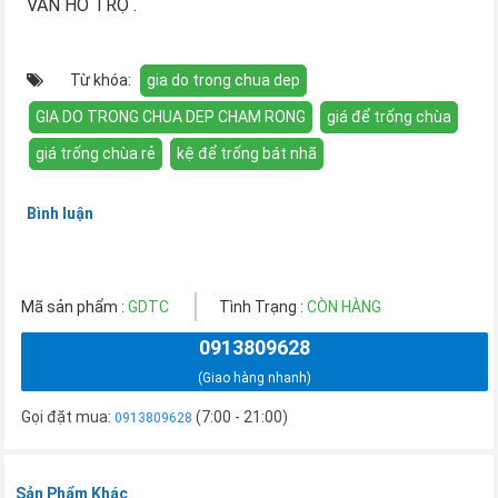
VẤN HỖ TRỢ .
Từ khóa:
gia do trong chua dep
GIA DO TRONG CHUA DEP CHAM RONG
giá để trống chùa
giá trống chùa rẻ
kệ để trống bát nhã
Bình luận
Mã sản phẩm :
GDTC
Tình Trạng :
CÒN HÀNG
0913809628
(Giao hàng nhanh)
Gọi đặt mua:
(7:00 - 21:00)
0913809628
Sản Phẩm Khác