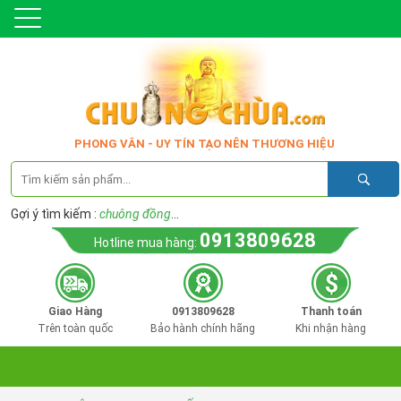
PHONG VÂN - UY TÍN TẠO NÊN THƯƠNG HIỆU
Gợi ý tìm kiếm :
chuông đồng
...
0913809628
Hotline mua hàng:
Giao Hàng
0913809628
Thanh toán
Trên toàn quốc
Bảo hành chính hãng
Khi nhận hàng