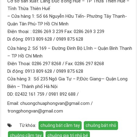
Cơ sở sản xuất: Làng Đúc đồng Huế – TP Thừa Thiên Huế –
Tỉnh Thừa Thiên Huế
– Cửa hàng 1: Số 66 Nguyễn Hữu Tiến- Phường Tây Thạnh-
Quận Tân Phú-TP Hồ Chí Minh
Điện thoại: : 0286 269 3 239 Fax: 0286 269 3 239
Di động: 0913 809 628 / 0989 875 628
Cửa hàng 2: Số 169 – Đường Đinh Bộ Lĩnh – Quận Bình Thạnh
– TP Hồ Chí Minh
Điện Thoại: 0286 297 8268 / Fax: 0286 297 8268
Di động: 0913 809 628 / 0989 875 628
Cửa hàng 3: Số 235 Ngô Gia Tự – P,Đức Giang— Quận Long
Biên – Thành phố Hà Nội
DD: 02432 161 759 / 0981 892 688 /
Email: chuongchuaphongvan@gmail.com /
trongphongvan@gmail.com
Từ khóa:
chuông bát cầm tay
chuông bát nhỏ
chuông cầm tay
chuông gia trì nhỏ bé