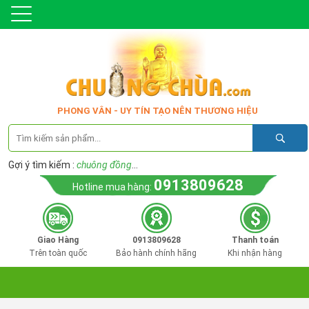
PHONG VÂN - UY TÍN TẠO NÊN THƯƠNG HIỆU
Gợi ý tìm kiếm :
chuông đồng
...
0913809628
Hotline mua hàng:
Giao Hàng
0913809628
Thanh toán
Trên toàn quốc
Bảo hành chính hãng
Khi nhận hàng