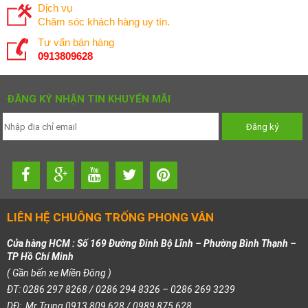
Dịch vụ
Chăm sóc khách hàng uy tín.
Tư vấn bán hàng
0913809628
ĐĂNG KÝ NHẬN TIN KHUYẾN MÃI
LIÊN HỆ CHUÔNG TRỐNG PHONG VÂN
Cửa hàng HCM : Số 169 Đường Đinh Bộ Lĩnh – Phường Bình Thạnh –
TP Hồ Chí Minh
( Gần bến xe Miền Đông )
ĐT: 0286 297 8268 / 0286 294 8326 – 0286 269 3239
DĐ: Mr Trung 0913 809 628 / 0989 875 628