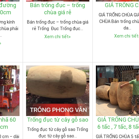
 đường
Bán trống đục – trống
GIÁ TRỐNG 
00cm
chùa giá rẻ
GIÁ TRỐNG CHÙA G
CHÙA Bán trống chù
ng kính
Bán trống đục – trống chùa giá
da…
hùa phải
rẻ Trống Đục Trống đục…
…
Xem chi tiết
Xem chi tiết
»
»
nhã 60
Trống đục từ cây gỗ sao
GIÁ TRỐNG CHÙA
0cm
6 tấc , 7 tấc, 8 tấ
Trống đục từ cây gỗ sao Trống
đục từ cây gỗ sao…
0 cm – dài
GIÁ TRỐNG CHÙA 5 tấc,