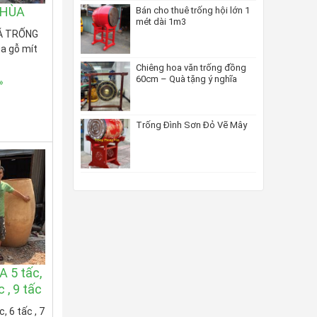
CHÙA
Bán cho thuê trống hội lớn 1
mét dài 1m3
IÁ TRỐNG
a gỗ mít
Chiêng hoa văn trống đồng
60cm – Quà tặng ý nghĩa
»
Trống Đình Sơn Đỏ Vẽ Mây
 5 tấc,
c , 9 tấc
 6 tấc , 7