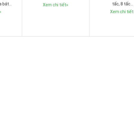
a bát…
tấc, 8 tấc…
Xem chi tiết
»
»
Xem chi tiết