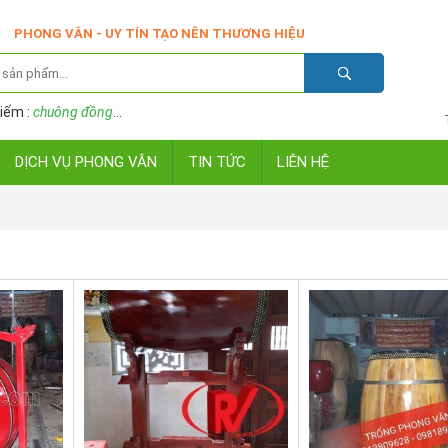
PHONG VÂN - UY TÍN TẠO NÊN THƯƠNG HIỆU
iếm :
chuông đồng
...
DỊCH VỤ PHONG VÂN
TIN TỨC
LIÊN HỆ