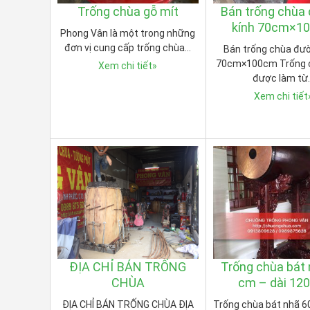
Trống chùa gỗ mít
Bán trống chùa
kính 70cm×1
Phong Vân là một trong những
đơn vị cung cấp trống chùa…
Bán trống chùa đườ
70cm×100cm Trống c
Xem chi tiết
»
được làm từ
Xem chi tiết
ĐỊA CHỈ BÁN TRỐNG
Trống chùa bát 
CHÙA
cm – dài 12
ĐỊA CHỈ BÁN TRỐNG CHÙA ĐỊA
Trống chùa bát nhã 6