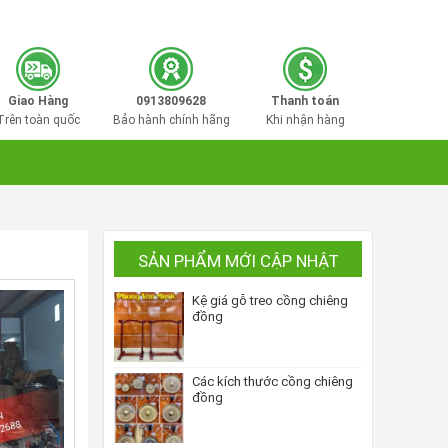
0913809628
Hotline mua hàng:
Giao Hàng
0913809628
Thanh toán
Trên toàn quốc
Bảo hành chính hãng
Khi nhận hàng
SẢN PHẨM MỚI CẬP NHẬT
Kệ giá gỗ treo cồng chiêng
đồng
Các kích thước cồng chiêng
đồng