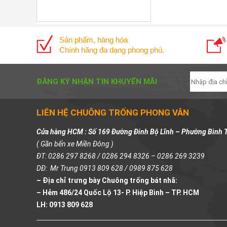
Sản phẩm, hàng hóa
Chính hãng đa dạng phong phú.
ĐĂNG KÝ NHẬN TIN KHUYẾN MÃI
LIÊN HỆ CHUÔNG TRỐNG PHONG VÂN
Cửa hàng HCM : Số 169 Đường Đinh Bộ Lĩnh – Phường Bình 
( Gần bến xe Miền Đông )
ĐT: 0286 297 8268 / 0286 294 8326 – 0286 269 3239
DĐ: Mr Trung 0913 809 628 / 0989 875 628
– Địa chỉ trưng bày Chuông trống bát nhã:
– Hẻm 486/24 Quốc Lộ 13- P. Hiệp Bình – TP. HCM
LH: 0913 809 628