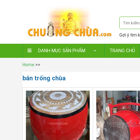
Gợi ý tìm k
DANH MỤC SẢN PHẨM
TRANG CHỦ
Home
>>
bán trống chùa