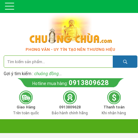
PHONG VÂN - UY TÍN TẠO NÊN THƯƠNG HIỆU
Gợi ý tìm kiếm :
chuông đồng
...
0913809628
Hotline mua hàng:
Giao Hàng
0913809628
Thanh toán
Trên toàn quốc
Bảo hành chính hãng
Khi nhận hàng