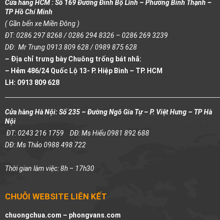
Cửa hàng HCM : Số 169 Đường Đinh Bộ Lĩnh – Phường Bình Thạnh –
TP Hồ Chí Minh
( Gần bến xe Miền Đông )
ĐT: 0286 297 8268 / 0286 294 8326 – 0286 269 3239
DĐ: Mr Trung 0913 809 628 / 0989 875 628
– Địa chỉ trưng bày Chuông trống bát nhã:
– Hẻm 486/24 Quốc Lộ 13- P. Hiệp Bình – TP. HCM
LH: 0913 809 628
Cửa hàng Hà Nội: Số 235 – Đường Ngô Gia Tự – P. Việt Hưng – TP Hà
Nội
ĐT: 0243 216 1759
DĐ: Ms Hiếu 0981 892 688
DĐ: Ms Thảo 0988 498 722
Thời gian làm việc: 8h – 17h30
CHUỖI WEBSITE LIÊN KẾT
chuongchua.com –
phongvans.com