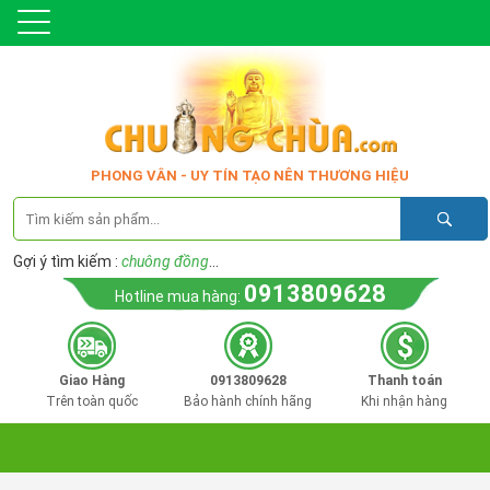
PHONG VÂN - UY TÍN TẠO NÊN THƯƠNG HIỆU
Gợi ý tìm kiếm :
chuông đồng
...
0913809628
Hotline mua hàng:
Giao Hàng
0913809628
Thanh toán
Trên toàn quốc
Bảo hành chính hãng
Khi nhận hàng