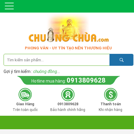
PHONG VÂN - UY TÍN TẠO NÊN THƯƠNG HIỆU
Gợi ý tìm kiếm :
chuông đồng
...
0913809628
Hotline mua hàng:
Giao Hàng
0913809628
Thanh toán
Trên toàn quốc
Bảo hành chính hãng
Khi nhận hàng