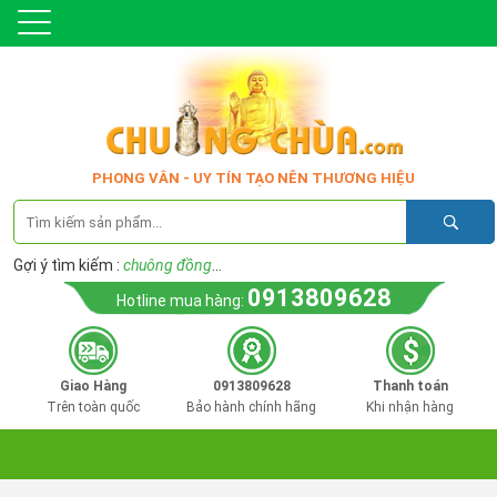
PHONG VÂN - UY TÍN TẠO NÊN THƯƠNG HIỆU
Gợi ý tìm kiếm :
chuông đồng
...
0913809628
Hotline mua hàng:
Giao Hàng
0913809628
Thanh toán
Trên toàn quốc
Bảo hành chính hãng
Khi nhận hàng