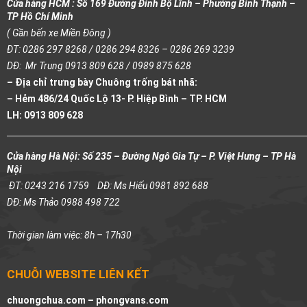
Cửa hàng HCM : Số 169 Đường Đinh Bộ Lĩnh – Phường Bình Thạnh –
TP Hồ Chí Minh
( Gần bến xe Miền Đông )
ĐT: 0286 297 8268 / 0286 294 8326 – 0286 269 3239
DĐ: Mr Trung 0913 809 628 / 0989 875 628
– Địa chỉ trưng bày Chuông trống bát nhã:
– Hẻm 486/24 Quốc Lộ 13- P. Hiệp Bình – TP. HCM
LH: 0913 809 628
Cửa hàng Hà Nội: Số 235 – Đường Ngô Gia Tự – P. Việt Hưng – TP Hà
Nội
ĐT: 0243 216 1759
DĐ: Ms Hiếu 0981 892 688
DĐ: Ms Thảo 0988 498 722
Thời gian làm việc: 8h – 17h30
CHUỖI WEBSITE LIÊN KẾT
chuongchua.com –
phongvans.com