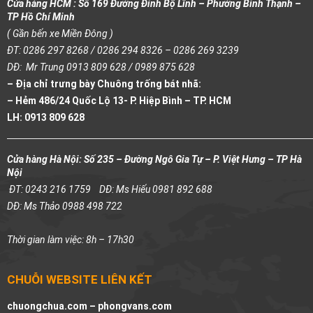
Cửa hàng HCM : Số 169 Đường Đinh Bộ Lĩnh – Phường Bình Thạnh –
TP Hồ Chí Minh
( Gần bến xe Miền Đông )
ĐT: 0286 297 8268 / 0286 294 8326 – 0286 269 3239
DĐ: Mr Trung 0913 809 628 / 0989 875 628
– Địa chỉ trưng bày Chuông trống bát nhã:
– Hẻm 486/24 Quốc Lộ 13- P. Hiệp Bình – TP. HCM
LH: 0913 809 628
Cửa hàng Hà Nội: Số 235 – Đường Ngô Gia Tự – P. Việt Hưng – TP Hà
Nội
ĐT: 0243 216 1759
DĐ: Ms Hiếu 0981 892 688
DĐ: Ms Thảo 0988 498 722
Thời gian làm việc: 8h – 17h30
CHUỖI WEBSITE LIÊN KẾT
chuongchua.com –
phongvans.com