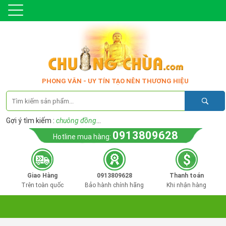
PHONG VÂN - UY TÍN TẠO NÊN THƯƠNG HIỆU
Gợi ý tìm kiếm :
chuông đồng
...
0913809628
Hotline mua hàng:
Giao Hàng
0913809628
Thanh toán
Trên toàn quốc
Bảo hành chính hãng
Khi nhận hàng