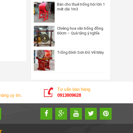
Bán cho thuê trống hội lớn 1
mét dài 1m3
Chiêng hoa văn trống đồng
60cm – Quà tặng ý nghĩa
Trống Đình Sơn Đỏ Vẽ Mây
Tư vấn bán hàng
àng uy tín.
0913809628
T