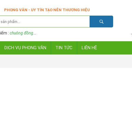
PHONG VÂN - UY TÍN TẠO NÊN THƯƠNG HIỆU
iếm :
chuông đồng
...
DỊCH VỤ PHONG VÂN
TIN TỨC
LIÊN HỆ