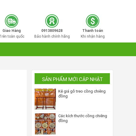
0913809628
Hotline mua hàng:
Giao Hàng
0913809628
Thanh toán
Trên toàn quốc
Bảo hành chính hãng
Khi nhận hàng
SẢN PHẨM MỚI CẬP NHẬT
Kệ giá gỗ treo cồng chiêng
đồng
Các kích thước cồng chiêng
đồng