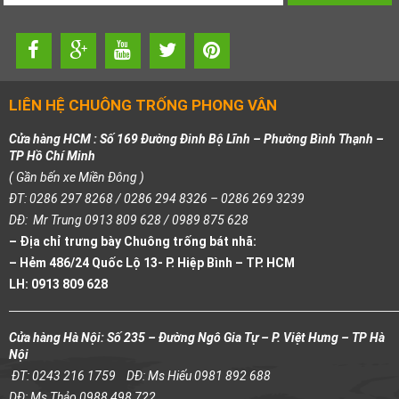
LIÊN HỆ CHUÔNG TRỐNG PHONG VÂN
Cửa hàng HCM : Số 169 Đường Đinh Bộ Lĩnh – Phường Bình Thạnh –
TP Hồ Chí Minh
( Gần bến xe Miền Đông )
ĐT: 0286 297 8268 / 0286 294 8326 – 0286 269 3239
DĐ: Mr Trung 0913 809 628 / 0989 875 628
– Địa chỉ trưng bày Chuông trống bát nhã:
– Hẻm 486/24 Quốc Lộ 13- P. Hiệp Bình – TP. HCM
LH: 0913 809 628
Cửa hàng Hà Nội: Số 235 – Đường Ngô Gia Tự – P. Việt Hưng – TP Hà
Nội
ĐT: 0243 216 1759
DĐ: Ms Hiếu 0981 892 688
DĐ: Ms Thảo 0988 498 722