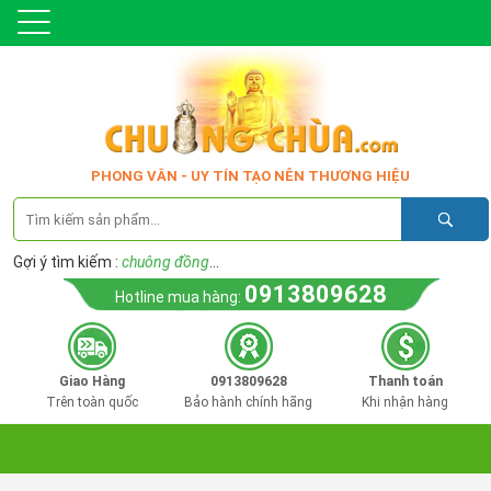
PHONG VÂN - UY TÍN TẠO NÊN THƯƠNG HIỆU
Gợi ý tìm kiếm :
chuông đồng
...
0913809628
Hotline mua hàng:
Giao Hàng
0913809628
Thanh toán
Trên toàn quốc
Bảo hành chính hãng
Khi nhận hàng