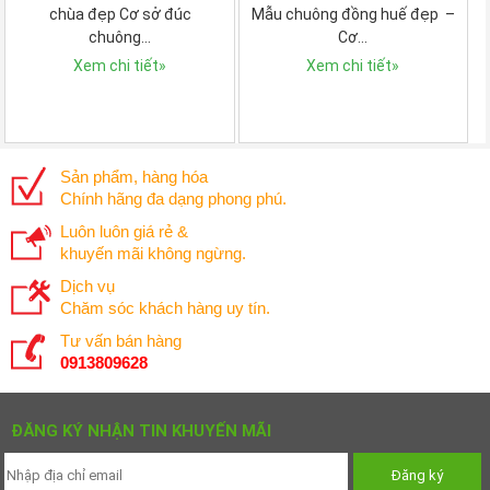
chùa đẹp Cơ sở đúc
Mẫu chuông đồng huế đẹp –
chuông…
Cơ…
Xem chi tiết
»
Xem chi tiết
»
Sản phẩm, hàng hóa
Chính hãng đa dạng phong phú.
Luôn luôn giá rẻ &
khuyến mãi không ngừng.
Dịch vụ
Chăm sóc khách hàng uy tín.
Tư vấn bán hàng
0913809628
ĐĂNG KÝ NHẬN TIN KHUYẾN MÃI