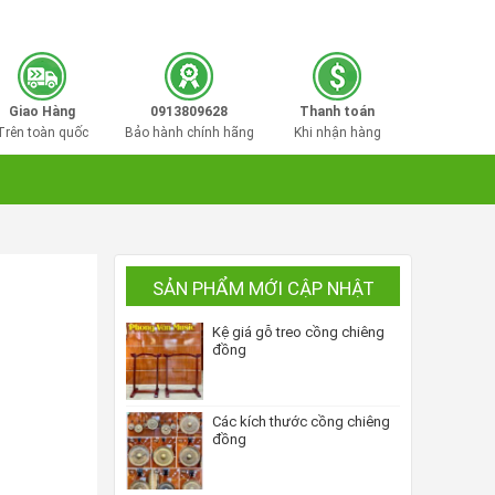
0913809628
Hotline mua hàng:
Giao Hàng
0913809628
Thanh toán
Trên toàn quốc
Bảo hành chính hãng
Khi nhận hàng
SẢN PHẨM MỚI CẬP NHẬT
Kệ giá gỗ treo cồng chiêng
đồng
Các kích thước cồng chiêng
đồng