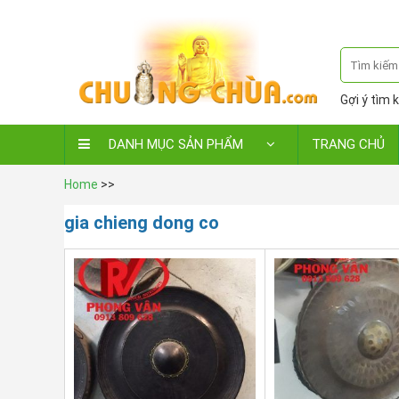
Gợi ý tìm k
DANH MỤC SẢN PHẨM
TRANG CHỦ
Home
>>
gia chieng dong co