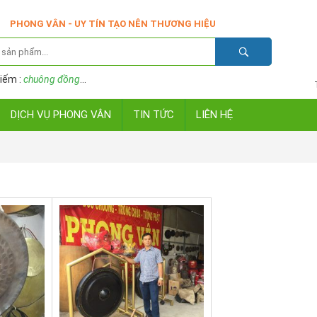
PHONG VÂN - UY TÍN TẠO NÊN THƯƠNG HIỆU
iếm :
chuông đồng
...
DỊCH VỤ PHONG VÂN
TIN TỨC
LIÊN HỆ