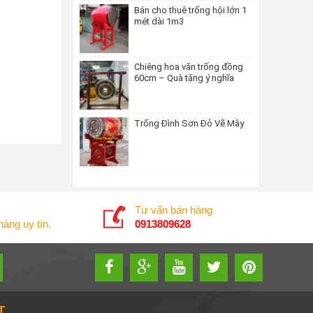
Bán cho thuê trống hội lớn 1
mét dài 1m3
Chiêng hoa văn trống đồng
60cm – Quà tặng ý nghĩa
Trống Đình Sơn Đỏ Vẽ Mây
Tư vấn bán hàng
àng uy tín.
0913809628
T