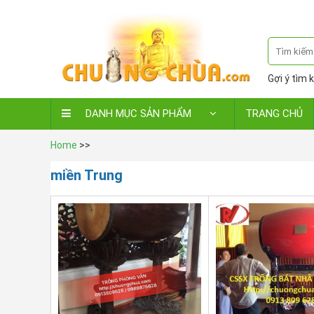
Gợi ý tìm k
DANH MỤC SẢN PHẨM
TRANG CHỦ
Home
>>
miền Trung