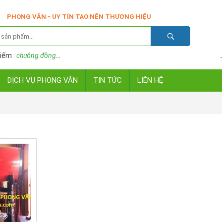
PHONG VÂN - UY TÍN TẠO NÊN THƯƠNG HIỆU
iếm :
chuông đồng
...
DỊCH VỤ PHONG VÂN
TIN TỨC
LIÊN HỆ