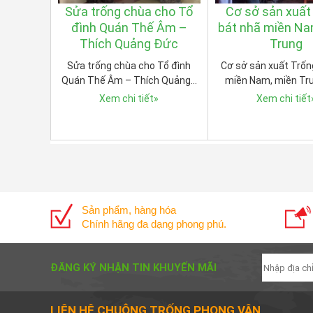
Sửa trống chùa cho Tổ
Cơ sở sản xuất
đình Quán Thế Âm –
bát nhã miền Na
Thích Quảng Đức
Trung
Sửa trống chùa cho Tổ đình
Cơ sở sản xuất Trốn
Quán Thế Âm – Thích Quảng…
miền Nam, miền Tr
Xem chi tiết
»
Xem chi tiết
Sản phẩm, hàng hóa
Chính hãng đa dạng phong phú.
ĐĂNG KÝ NHẬN TIN KHUYẾN MÃI
LIÊN HỆ CHUÔNG TRỐNG PHONG VÂN