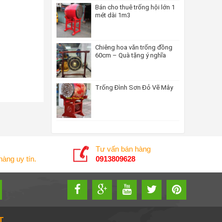
Bán cho thuê trống hội lớn 1
mét dài 1m3
Chiêng hoa văn trống đồng
60cm – Quà tặng ý nghĩa
Trống Đình Sơn Đỏ Vẽ Mây
Tư vấn bán hàng
àng uy tín.
0913809628
T