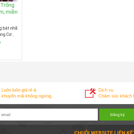
 Trống
m, miền
g bát nhã
ung Cơ…
»
Luôn luôn giá rẻ &
Dịch vụ
khuyến mãi không ngừng.
Chăm sóc khách h
CHUỖI WEBSITE LIÊN KẾ