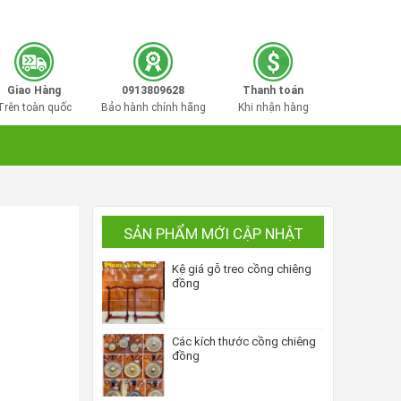
0913809628
Hotline mua hàng:
Giao Hàng
0913809628
Thanh toán
Trên toàn quốc
Bảo hành chính hãng
Khi nhận hàng
SẢN PHẨM MỚI CẬP NHẬT
Kệ giá gỗ treo cồng chiêng
đồng
Các kích thước cồng chiêng
đồng