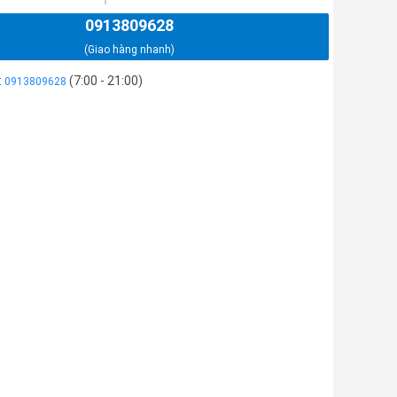
0913809628
(Giao hàng nhanh)
:
(7:00 - 21:00)
0913809628