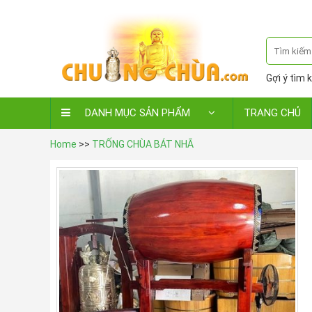
Gợi ý tìm k
DANH MỤC SẢN PHẨM
TRANG CHỦ
Home
>>
TRỐNG CHÙA BÁT NHÃ