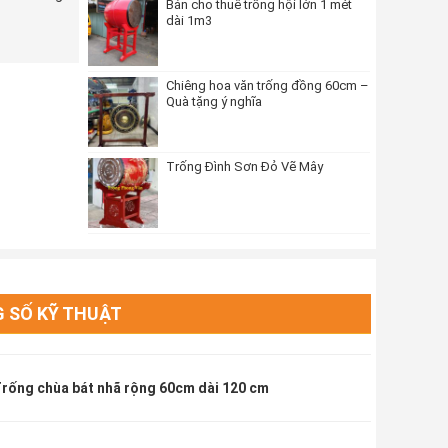
Bán cho thuê trống hội lớn 1 mét
dài 1m3
Chiêng hoa văn trống đồng 60cm –
Quà tặng ý nghĩa
Trống Đình Sơn Đỏ Vẽ Mây
 SỐ KỸ THUẬT
rống chùa bát nhã rộng 60cm dài 120 cm