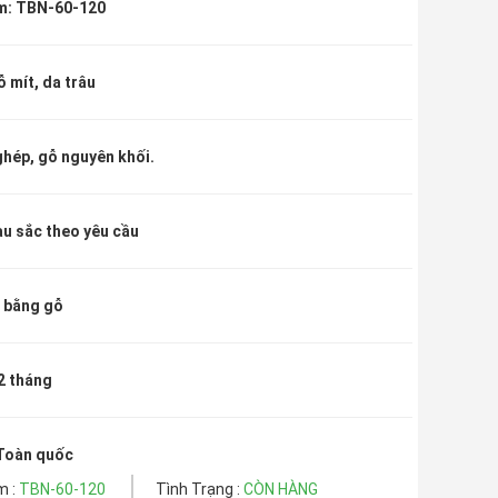
m: TBN-60-120
ỗ mít, da trâu
ghép, gỗ nguyên khối.
u sắc theo yêu cầu
 bằng gỗ
2 tháng
 Toàn quốc
m :
TBN-60-120
Tình Trạng :
CÒN HÀNG