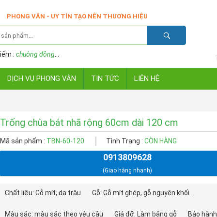
PHONG VÂN - UY TÍN TẠO NÊN THƯƠNG HIỆU
iếm :
chuông đồng
...
DỊCH VỤ PHONG VÂN
TIN TỨC
LIÊN HỆ
Trống chùa bát nhã rộng 60cm dài 120 cm
Mã sản phẩm :
TBN-60-120
Tình Trạng :
CÒN HÀNG
0913809628
(Giao hàng nhanh)
Chất liệu: Gỗ mít, da trâu
Gỗ: Gỗ mít ghép, gỗ nguyên khối.
Màu sắc: màu sắc theo yêu cầu
Giá đỡ: Làm bằng gỗ
Bảo hành