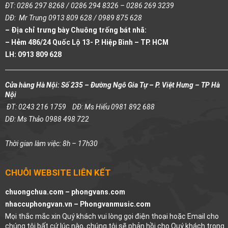
ĐT: 0286 297 8268 / 0286 294 8326 – 0286 269 3239
DĐ: Mr Trung 0913 809 628 / 0989 875 628
– Địa chỉ trưng bày Chuông trống bát nhã:
– Hẻm 486/24 Quốc Lộ 13- P. Hiệp Bình – TP. HCM
LH: 0913 809 628
Cửa hàng Hà Nội: Số 235 – Đường Ngô Gia Tự – P. Việt Hưng – TP Hà
Nội
ĐT: 0243 216 1759
DĐ: Ms Hiếu 0981 892 688
DĐ: Ms Thảo 0988 498 722
Thời gian làm việc: 8h – 17h30
CHUỖI WEBSITE LIÊN KẾT
chuongchua.com –
phongvans.com
nhaccuphongvan.vn –
Phongvanmusic.com
Mọi thắc mắc xin Quý khách vui lòng gọi điện thoại hoặc Email cho
chúng tôi bất cứ lúc nào, chúng tôi sẽ phản hồi cho Quý khách trong