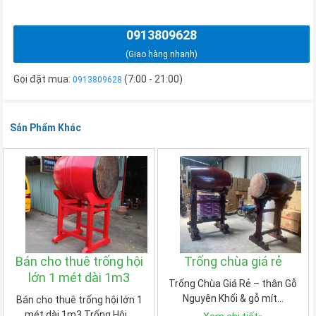
0913809628
(Giao hàng nhanh)
Gọi đặt mua:
(7:00 - 21:00)
0913809628
Sản Phẩm Khác
Bán cho thuê trống hội
Trống chùa giá rẻ
lớn 1 mét dài 1m3
Trống Chùa Giá Rẻ – thân Gỗ
Nguyên Khối & gỗ mít…
Bán cho thuê trống hội lớn 1
mét dài 1m3 Trống Hội…