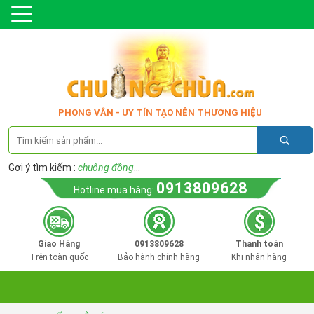
PHONG VÂN - UY TÍN TẠO NÊN THƯƠNG HIỆU
Gợi ý tìm kiếm :
chuông đồng
...
0913809628
Hotline mua hàng:
Giao Hàng
0913809628
Thanh toán
Trên toàn quốc
Bảo hành chính hãng
Khi nhận hàng