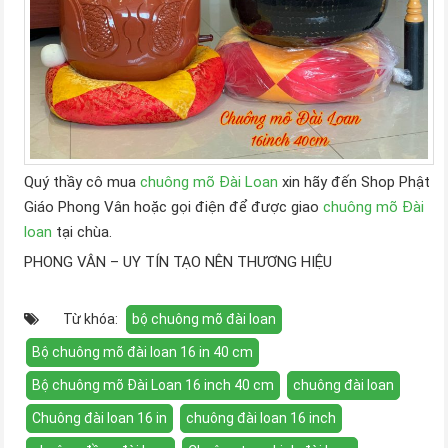
Quý thầy cô mua
chuông mõ Đài Loan
xin hãy đến Shop Phật
Giáo Phong Vân hoặc gọi điện để được giao
chuông mõ Đài
loan
tại chùa.
PHONG VÂN – UY TÍN TẠO NÊN THƯƠNG HIỆU
Từ khóa:
bộ chuông mõ đài loan
Bộ chuông mõ đài loan 16 in 40 cm
Bộ chuông mõ Đài Loan 16 inch 40 cm
chuông đài loan
Chuông đài loan 16 in
chuông đài loan 16 inch