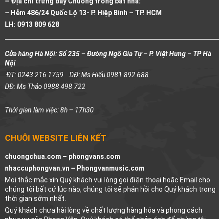
– Địa chỉ trưng bày Chuông trống bát nhã:
– Hẻm 486/24 Quốc Lộ 13- P. Hiệp Bình – TP. HCM
LH: 0913 809 628
Cửa hàng Hà Nội: Số 235 – Đường Ngô Gia Tự – P. Việt Hưng – TP Hà
Nội
ĐT: 0243 216 1759
DĐ: Ms Hiếu 0981 892 688
DĐ: Ms Thảo 0988 498 722
Thời gian làm việc: 8h – 17h30
CHUỖI WEBSITE LIÊN KẾT
chuongchua.com –
phongvans.com
nhaccuphongvan.vn –
Phongvanmusic.com
Mọi thắc mắc xin Quý khách vui lòng gọi điện thoại hoặc Email cho
chúng tôi bất cứ lúc nào, chúng tôi sẽ phản hồi cho Quý khách trong
thời gian sớm nhất.
Quý khách chưa hài lòng về chất lượng hàng hóa và phong cách