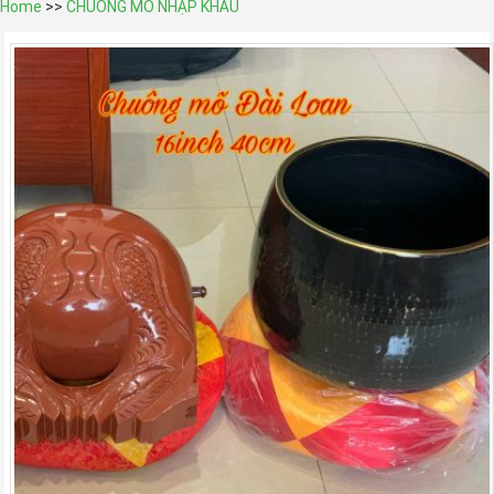
Home
>>
CHUÔNG MÕ NHẬP KHẨU