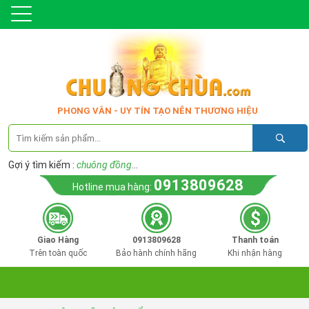
PHONG VÂN - UY TÍN TẠO NÊN THƯƠNG HIỆU
Gợi ý tìm kiếm :
chuông đồng
...
0913809628
Hotline mua hàng:
Giao Hàng
0913809628
Thanh toán
Trên toàn quốc
Bảo hành chính hãng
Khi nhận hàng