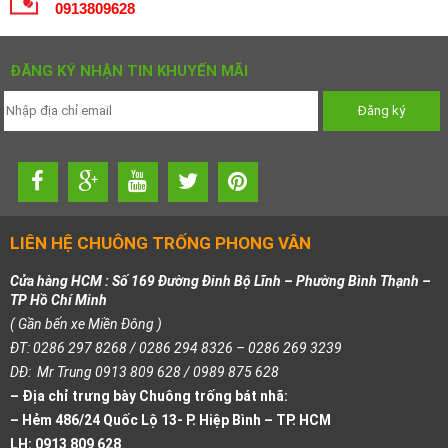
0913809628
ĐĂNG KÝ NHẬN TIN KHUYẾN MÃI
LIÊN HỆ CHUÔNG TRỐNG PHONG VÂN
Cửa hàng HCM : Số 169 Đường Đinh Bộ Lĩnh – Phường Bình Thạnh –
TP Hồ Chí Minh
( Gần bến xe Miền Đông )
ĐT: 0286 297 8268 / 0286 294 8326 – 0286 269 3239
DĐ: Mr Trung 0913 809 628 / 0989 875 628
– Địa chỉ trưng bày Chuông trống bát nhã:
– Hẻm 486/24 Quốc Lộ 13- P. Hiệp Bình – TP. HCM
LH: 0913 809 628