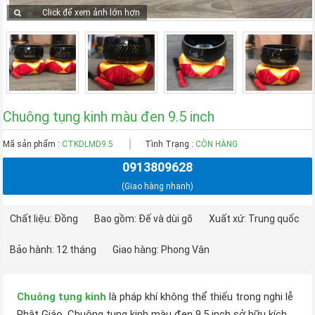
Click để xem ảnh lớn hơn
Chuông tụng kinh màu đen 9.5 inch
Mã sản phẩm :
CTKDLMD9.5
Tình Trạng :
CÒN HÀNG
0913809628
(Giao hàng nhanh)
Chất liệu: Đồng
Bao gồm: Đế và dùi gõ
Xuất xứ: Trung quốc
Bảo hành: 12 tháng
Giao hàng: Phong Vân
Chuông tụng kinh
là pháp khí không thể thiếu trong nghi lễ
Phật Giáo. Chuông tụng kinh màu đen 9.5 inch sở hữu kích