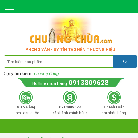
PHONG VÂN - UY TÍN TẠO NÊN THƯƠNG HIỆU
Gợi ý tìm kiếm :
chuông đồng
...
0913809628
Hotline mua hàng:
Giao Hàng
0913809628
Thanh toán
Trên toàn quốc
Bảo hành chính hãng
Khi nhận hàng