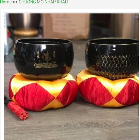
Home
>>
CHUÔNG MÕ NHẬP KHẨU