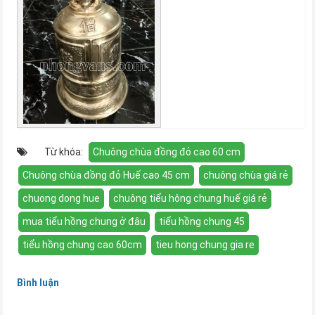
Từ khóa:
Chuông chùa đồng đỏ cao 60 cm
Chuông chùa đồng đỏ Huế cao 45 cm
chuông chùa giá rẻ
chuong dong hue
chuông tiểu hông chung huế giá rẻ
mua tiểu hồng chung ở đâu
tiểu hồng chung 45
tiểu hồng chung cao 60cm
tieu hong chung gia re
Bình luận