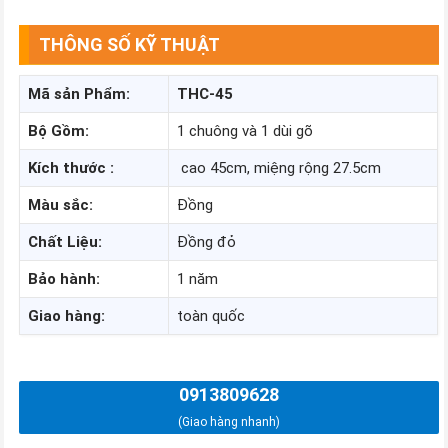
THÔNG SỐ KỸ THUẬT
Mã
sản
Phẩm
:
THC-45
Bộ
Gồm
:
1 chuông và 1 dùi gõ
Kích
thước
:
cao 45cm, miệng rộng 27.5cm
Màu
sắc
:
Đồng
Chất
Liệu
:
Đồng đỏ
Bảo
hành
:
1 năm
Giao
hàng
:
toàn quốc
0913809628
(Giao hàng nhanh)