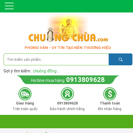
PHONG VÂN - UY TÍN TẠO NÊN THƯƠNG HIỆU
Gợi ý tìm kiếm :
chuông đồng
...
0913809628
Hotline mua hàng:
Giao Hàng
0913809628
Thanh toán
Trên toàn quốc
Bảo hành chính hãng
Khi nhận hàng