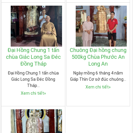
Đại Hồng Chung 1 tấn
Chuông Đại hồng chung
chùa Giác Long Sa Đéc
500kg Chùa Phước An
Đồng Tháp
Long An
Đại Hồng Chung 1 tấn chùa
Ngày mồng 6 tháng 4 năm
Giác Long Sa Đéc Đồng
Giáp Thìn Cơ sở đúc chuông…
Tháp…
Xem chi tiết
»
Xem chi tiết
»