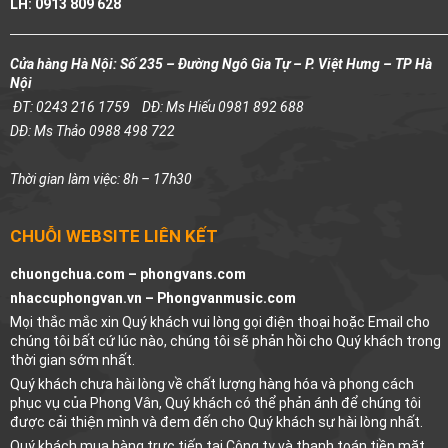
LH: 0913 809 628
Cửa hàng Hà Nội: Số 235 – Đường Ngô Gia Tự – P. Việt Hưng – TP Hà
Nội
ĐT: 0243 216 1759
DĐ: Ms Hiếu 0981 892 688
DĐ: Ms Thảo 0988 498 722
Thời gian làm việc: 8h – 17h30
CHUỖI WEBSITE LIÊN KẾT
chuongchua.com –
phongvans.com
nhaccuphongvan.vn –
Phongvanmusic.com
Mọi thắc mắc xin Quý khách vui lòng gọi điện thoại hoặc Email cho
chúng tôi bất cứ lúc nào, chúng tôi sẽ phản hồi cho Quý khách trong
thời gian sớm nhất.
Quý khách chưa hài lòng về chất lượng hàng hóa và phong cách
phục vụ của Phong Vân, Quý khách có thể phản ánh để chúng tôi
được cải thiện mình và đem đến cho Quý khách sự hài lòng nhất.
Quý khách mua hàng trực tiếp tại Công ty và thanh toán tiền mặt