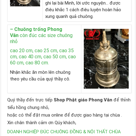
ghi lại bài Minh, lời ước nguyện… được
điêu khắc 1 cách điêu luyện hoàn hảo
xung quanh quả chuông.
– Chuông trống Phong
Vân
còn đúc các size chuông
nhỏ
cao 20 cm, cao 25 cm, cao 35
cm, cao 40 cm, cao 50 cm, cao
60 cm, cao 80 cm.
Nhận khắc ăn mòn lên chuông
theo yêu cầu của quý thầy cô.
Quý thầy đến trực tiếp
Shop Phật giáo Phong Vân
để thỉnh
tiểu hồng chung nhỏ,
hoặc có thể đặt mua online để được giao hàng tại chùa .
Xin chân thành cảm ơn Qúy khách,
DOANH NGHIỆP ĐÚC CHUÔNG ĐỒNG & NỘI THẤT CHÙA