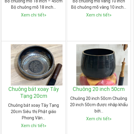
Bộ chuông mõ 18 inch – 45cm
Bộ chuông mõ vàng 10 inch
Bộ chuông mõ 18 inch…
Bộ chuông mõ vàng 10 inch…
Xem chi tiết
»
Xem chi tiết
»
Chuông bát xoay Tây
Chuông 20 inch 50cm
Tạng 20cm
Chuông 20 inch 50cm Chuông
20 inch 50cm được nhập khẩu
Chuông bát xoay Tây Tạng
bởi…
20cm Siêu thị Phật giáo
Phong Vân…
Xem chi tiết
»
Xem chi tiết
»