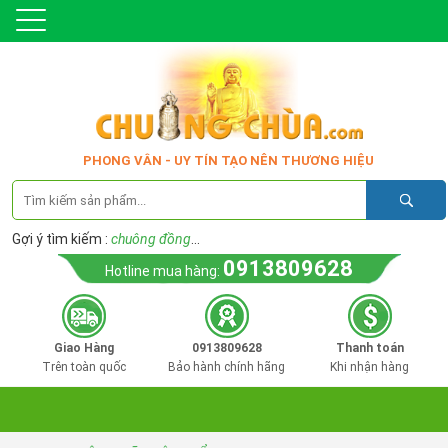
PHONG VÂN - UY TÍN TẠO NÊN THƯƠNG HIỆU
Gợi ý tìm kiếm :
chuông đồng
...
0913809628
Hotline mua hàng:
Giao Hàng
0913809628
Thanh toán
Trên toàn quốc
Bảo hành chính hãng
Khi nhận hàng