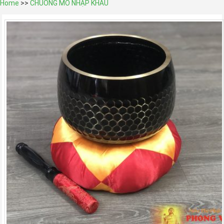
Home
>>
CHUÔNG MÕ NHẬP KHẨU