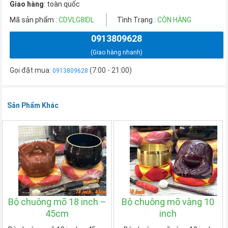
Giao hàng
: toàn quốc
Mã sản phẩm :
CDVLG8IDL
Tình Trạng :
CÒN HÀNG
0913809628
(Giao hàng nhanh)
Gọi đặt mua:
(7:00 - 21:00)
0913809628
Sản Phẩm Khác
Bộ chuông mõ 18 inch –
Bộ chuông mõ vàng 10
45cm
inch