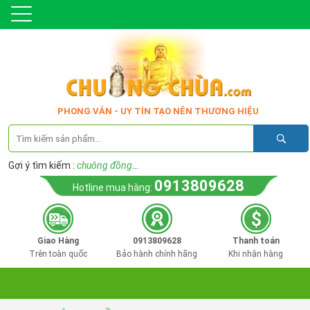
PHONG VÂN - UY TÍN TẠO NÊN THƯƠNG HIỆU
Gợi ý tìm kiếm :
chuông đồng
...
0913809628
Hotline mua hàng:
Giao Hàng
0913809628
Thanh toán
Trên toàn quốc
Bảo hành chính hãng
Khi nhận hàng