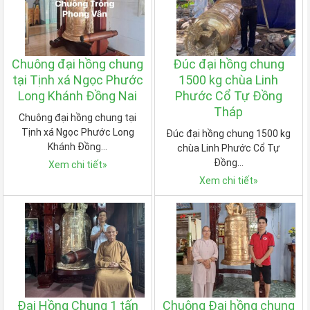
Chuông đại hồng chung
Đúc đại hồng chung
tại Tịnh xá Ngọc Phước
1500 kg chùa Linh
Long Khánh Đồng Nai
Phước Cổ Tự Đồng
Tháp
Chuông đại hồng chung tại
Tịnh xá Ngọc Phước Long
Đúc đại hồng chung 1500 kg
Khánh Đồng…
chùa Linh Phước Cổ Tự
Đồng…
Xem chi tiết
»
Xem chi tiết
»
Đại Hồng Chung 1 tấn
Chuông Đại hồng chung