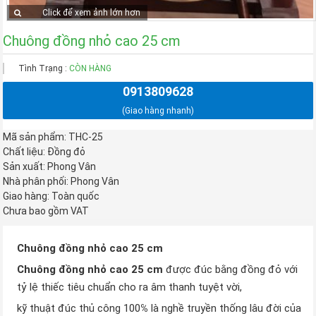
Click để xem ảnh lớn hơn
Chuông đồng nhỏ cao 25 cm
Tình Trạng :
CÒN HÀNG
0913809628
(Giao hàng nhanh)
Mã sản phẩm: THC-25
Chất liệu: Đồng đỏ
Sản xuất: Phong Vân
Nhà phân phối: Phong Vân
Giao hàng: Toàn quốc
Chưa bao gồm VAT
Chuông đồng nhỏ cao 25 cm
Chuông đồng nhỏ cao 25 cm
được đúc bằng đồng đỏ với
tỷ lệ thiếc tiêu chuẩn cho ra âm thanh tuyệt vời,
kỹ thuật đúc thủ công 100℅ là nghề truyền thống lâu đời của