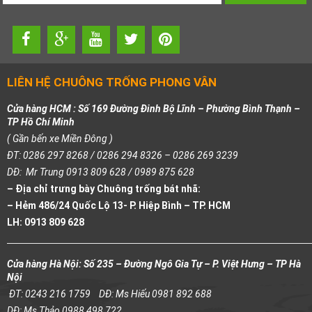
LIÊN HỆ CHUÔNG TRỐNG PHONG VÂN
Cửa hàng HCM : Số 169 Đường Đinh Bộ Lĩnh – Phường Bình Thạnh –
TP Hồ Chí Minh
( Gần bến xe Miền Đông )
ĐT: 0286 297 8268 / 0286 294 8326 – 0286 269 3239
DĐ: Mr Trung 0913 809 628 / 0989 875 628
– Địa chỉ trưng bày Chuông trống bát nhã:
– Hẻm 486/24 Quốc Lộ 13- P. Hiệp Bình – TP. HCM
LH: 0913 809 628
Cửa hàng Hà Nội: Số 235 – Đường Ngô Gia Tự – P. Việt Hưng – TP Hà
Nội
ĐT: 0243 216 1759
DĐ: Ms Hiếu 0981 892 688
DĐ: Ms Thảo 0988 498 722