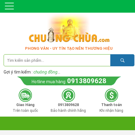
PHONG VÂN - UY TÍN TẠO NÊN THƯƠNG HIỆU
Gợi ý tìm kiếm :
chuông đồng
...
0913809628
Hotline mua hàng:
Giao Hàng
0913809628
Thanh toán
Trên toàn quốc
Bảo hành chính hãng
Khi nhận hàng