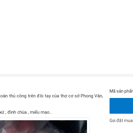
Mã sản phẩ
àn thủ công trên đôi tay của thợ cơ sở Phong Vân,
xứ , đình chùa , miếu mạo…
Gọi đặt mua