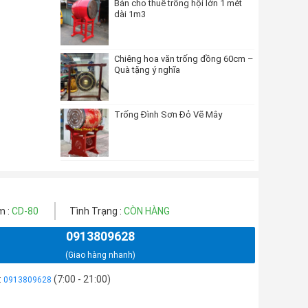
Bán cho thuê trống hội lớn 1 mét
dài 1m3
Chiêng hoa văn trống đồng 60cm –
Quà tặng ý nghĩa
Trống Đình Sơn Đỏ Vẽ Mây
m :
CD-80
Tình Trạng :
CÒN HÀNG
0913809628
(Giao hàng nhanh)
:
(7:00 - 21:00)
0913809628