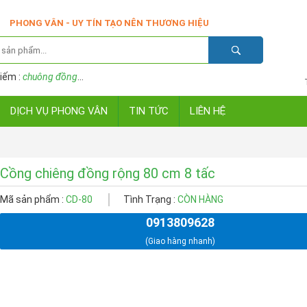
PHONG VÂN - UY TÍN TẠO NÊN THƯƠNG HIỆU
iếm :
chuông đồng
...
DỊCH VỤ PHONG VÂN
TIN TỨC
LIÊN HỆ
Cồng chiêng đồng rộng 80 cm 8 tấc
Mã sản phẩm :
CD-80
Tình Trạng :
CÒN HÀNG
0913809628
(Giao hàng nhanh)