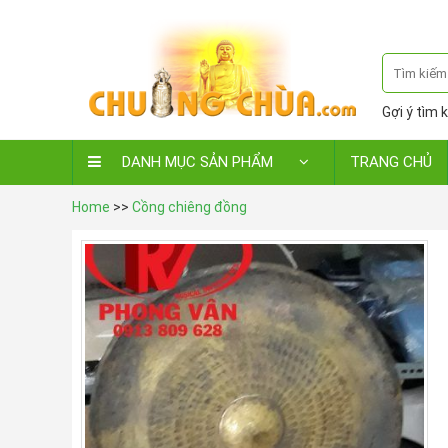
Gợi ý tìm k
DANH MỤC SẢN PHẨM
TRANG CHỦ
Home
>>
Cồng chiêng đồng