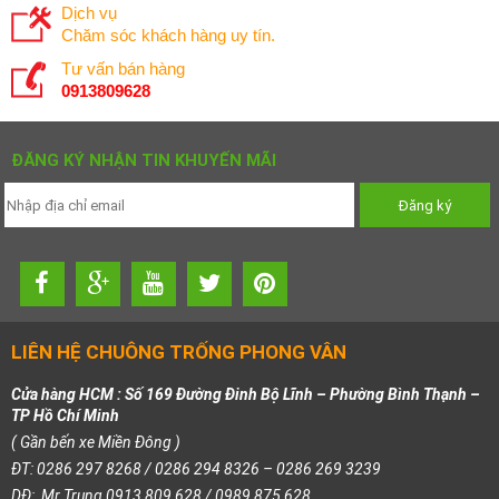
Dịch vụ
Chăm sóc khách hàng uy tín.
Tư vấn bán hàng
0913809628
ĐĂNG KÝ NHẬN TIN KHUYẾN MÃI
LIÊN HỆ CHUÔNG TRỐNG PHONG VÂN
Cửa hàng HCM : Số 169 Đường Đinh Bộ Lĩnh – Phường Bình Thạnh –
TP Hồ Chí Minh
( Gần bến xe Miền Đông )
ĐT: 0286 297 8268 / 0286 294 8326 – 0286 269 3239
DĐ: Mr Trung 0913 809 628 / 0989 875 628