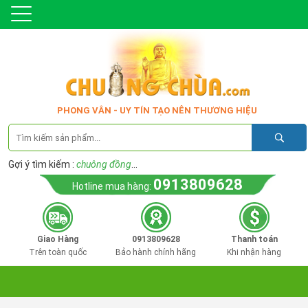
PHONG VÂN - UY TÍN TẠO NÊN THƯƠNG HIỆU
Gợi ý tìm kiếm :
chuông đồng
...
0913809628
Hotline mua hàng:
Giao Hàng
0913809628
Thanh toán
Trên toàn quốc
Bảo hành chính hãng
Khi nhận hàng