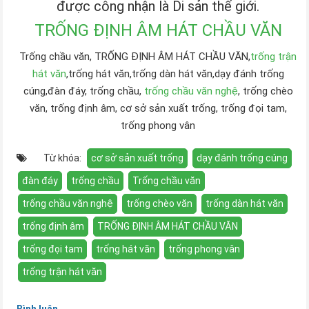
được công nhận là Di sản thế giới.
TRỐNG ĐỊNH ÂM HÁT CHẦU VĂN
Trống chầu văn, TRỐNG ĐỊNH ÂM HÁT CHẦU VĂN,
trống trận
hát văn
,trống hát văn,trống dàn hát văn,dạy đánh trống
cúng,đàn đáy, trống chầu,
trống chầu văn nghệ
, trống chèo
văn, trống định âm, cơ sở sản xuất trống, trống đọi tam,
trống phong vân
Từ khóa:
cơ sở sản xuất trống
dạy đánh trống cúng
đàn đáy
trống chầu
Trống chầu văn
trống chầu văn nghệ
trống chèo văn
trống dàn hát văn
trống định âm
TRỐNG ĐỊNH ÂM HÁT CHẦU VĂN
trống đọi tam
trống hát văn
trống phong vân
trống trận hát văn
Bình luận