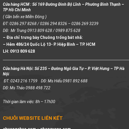
Cửa hàng HCM : Số 169 Đường Đinh Bộ Lĩnh – Phường Bình Thạnh –
TP Hồ Chí Minh
( Gần bến xe Miền Đông )
ĐT: 0286 297 8268 / 0286 294 8326 – 0286 269 3239
DĐ: Mr Trung 0913 809 628 / 0989 875 628
– Địa chỉ trưng bày Chuông trống bát nhã:
– Hẻm 486/24 Quốc Lộ 13- P. Hiệp Bình – TP. HCM
LH: 0913 809 628
Cửa hàng Hà Nội: Số 235 – Đường Ngô Gia Tự – P. Việt Hưng – TP Hà
Nội
ĐT: 0243 216 1759
DĐ: Ms Hiếu 0981 892 688
DĐ: Ms Thảo 0988 498 722
Thời gian làm việc: 8h – 17h30
CHUỖI WEBSITE LIÊN KẾT
chuongchua.com –
phongvans.com