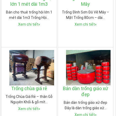
lớn 1 mét dài 1m3
Mây
Bán cho thuê trống hội lớn 1
Trống Đình Sơn Đỏ Vẽ Mây –
mét dài 1m3 Trống Hội…
Mặt Trống 80cm – dài…
Xem chi tiết
»
Xem chi tiết
»
Trống chùa giá rẻ
Bán dàn trống giáo xứ
đẹp
Trống Chùa Giá Rẻ – thân Gỗ
Nguyên Khối & gỗ mít…
Bán dàn trống giáo xứ đẹp
Đây là dàn trống giáo xứ…
Xem chi tiết
»
Xem chi tiết
»