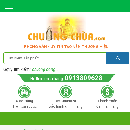
PHONG VÂN - UY TÍN TẠO NÊN THƯƠNG HIỆU
Gợi ý tìm kiếm :
chuông đồng
...
0913809628
Hotline mua hàng:
Giao Hàng
0913809628
Thanh toán
Trên toàn quốc
Bảo hành chính hãng
Khi nhận hàng