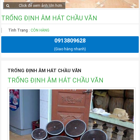
Click để xem ảnh lớn hơn
TRỐNG ĐỊNH ÂM HÁT CHẦU VĂN
Tình Trạng :
CÒN HÀNG
0913809628
(Giao hàng nhanh)
TRỐNG ĐỊNH ÂM HÁT CHẦU VĂN
TRỐNG ĐỊNH ÂM HÁT CHẦU VĂN