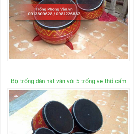
Bộ trống dàn hát văn
với 5 trống vẽ thổ cẩm