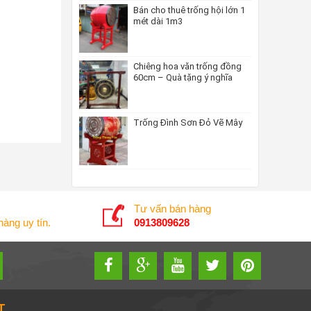
Bán cho thuê trống hội lớn 1
mét dài 1m3
Chiêng hoa văn trống đồng
60cm – Quà tặng ý nghĩa
Trống Đình Sơn Đỏ Vẽ Mây
Tư vấn bán hàng
àng uy tín.
0913809628
T