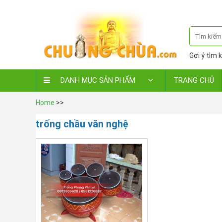
Gợi ý tìm k
DANH MỤC SẢN PHẨM
TRANG CHỦ
Home
>>
trống chầu văn nghệ