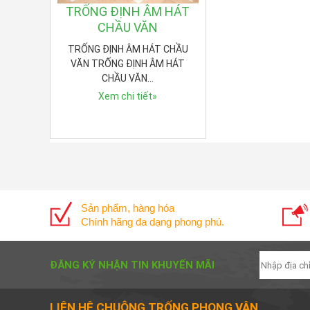
TRỐNG ĐỊNH ÂM HÁT
CHẦU VĂN
TRỐNG ĐỊNH ÂM HÁT CHẦU
VĂN TRỐNG ĐỊNH ÂM HÁT
CHẦU VĂN…
Xem chi tiết
»
Sản phẩm, hàng hóa
Chính hãng đa dạng phong phú.
ĐĂNG KÝ NHẬN TIN KHUYẾN MÃI
LIÊN HỆ CHUÔNG TRỐNG PHONG VÂN