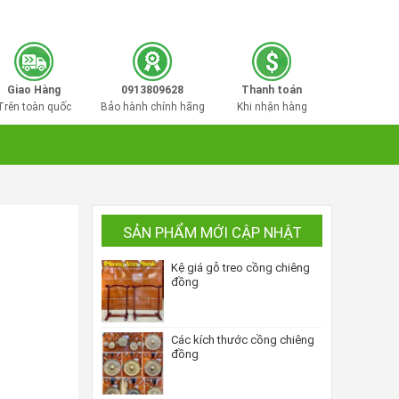
0913809628
Hotline mua hàng:
Giao Hàng
0913809628
Thanh toán
Trên toàn quốc
Bảo hành chính hãng
Khi nhận hàng
SẢN PHẨM MỚI CẬP NHẬT
Kệ giá gỗ treo cồng chiêng
đồng
Các kích thước cồng chiêng
đồng