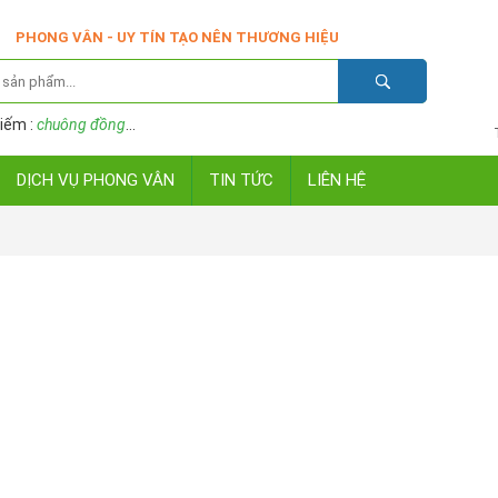
PHONG VÂN - UY TÍN TẠO NÊN THƯƠNG HIỆU
iếm :
chuông đồng
...
DỊCH VỤ PHONG VÂN
TIN TỨC
LIÊN HỆ