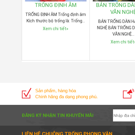
TRỐNG ĐỊNH ÂM
BÁN TRỐNG DÀ
VĂN NGH
TRỐNG ĐỊNH ÂM Trống định âm
Kích thước bộ trống là: Trống…
BÁN TRỐNG DÀN H
NGHỆ BÁN TRỐNG 
Xem chi tiết
»
VĂN NGHỆ…
Xem chi tiết
Sản phẩm, hàng hóa
Chính hãng đa dạng phong phú.
ĐĂNG KÝ NHẬN TIN KHUYẾN MÃI
LIÊN HỆ CHUÔNG TRỐNG PHONG VÂN