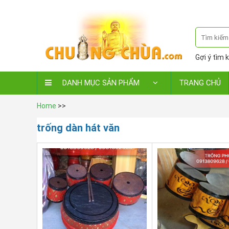
Gợi ý tìm k
DANH MỤC SẢN PHẨM
TRANG CHỦ
Home
>>
trống dàn hát văn