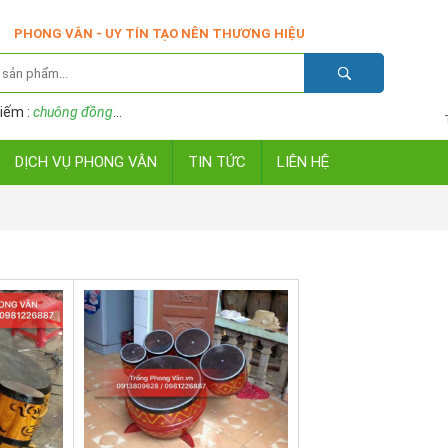
PHONG VÂN - UY TÍN TẠO NÊN THƯƠNG HIỆU
iếm :
chuông đồng
...
DỊCH VỤ PHONG VÂN
TIN TỨC
LIÊN HỆ