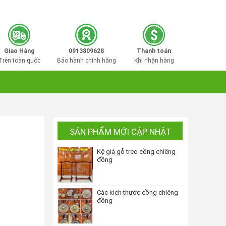
0913809628
Hotline mua hàng:
Giao Hàng
0913809628
Thanh toán
Trên toàn quốc
Bảo hành chính hãng
Khi nhận hàng
SẢN PHẨM MỚI CẬP NHẬT
Kệ giá gỗ treo cồng chiêng
đồng
Các kích thước cồng chiêng
đồng