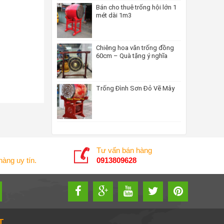
Bán cho thuê trống hội lớn 1
mét dài 1m3
Chiêng hoa văn trống đồng
60cm – Quà tặng ý nghĩa
Trống Đình Sơn Đỏ Vẽ Mây
Tư vấn bán hàng
àng uy tín.
0913809628
T