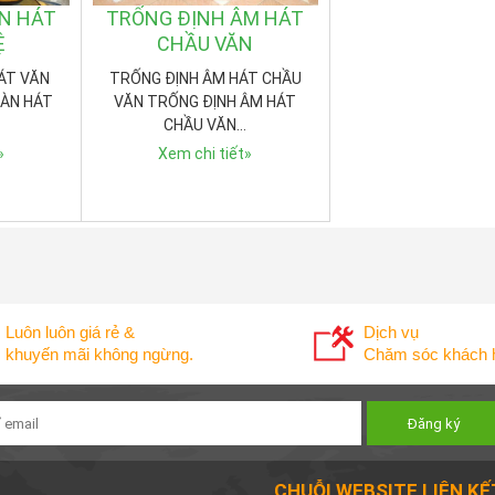
N HÁT
TRỐNG ĐỊNH ÂM HÁT
Ệ
CHẦU VĂN
ÁT VĂN
TRỐNG ĐỊNH ÂM HÁT CHẦU
DÀN HÁT
VĂN TRỐNG ĐỊNH ÂM HÁT
CHẦU VĂN…
»
Xem chi tiết
»
Luôn luôn giá rẻ &
Dịch vụ
khuyến mãi không ngừng.
Chăm sóc khách h
CHUỖI WEBSITE LIÊN KẾ