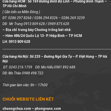
Cửa hàng HCM : Số 169 Đường Đinh Bộ Lĩnh – Phường Bình Thạnh –
TP Hồ Chí Minh
( Gần bến xe Miền Đông )
ĐT: 0286 297 8268 / 0286 294 8326 – 0286 269 3239
DĐ: Mr Trung 0913 809 628 / 0989 875 628
– Địa chỉ trưng bày Chuông trống bát nhã:
– Hẻm 486/24 Quốc Lộ 13- P. Hiệp Bình – TP. HCM
LH: 0913 809 628
Cửa hàng Hà Nội: Số 235 – Đường Ngô Gia Tự – P. Việt Hưng – TP Hà
Nội
ĐT: 0243 216 1759
DĐ: Ms Hiếu 0981 892 688
DĐ: Ms Thảo 0988 498 722
Thời gian làm việc: 8h – 17h30
CHUỖI WEBSITE LIÊN KẾT
chuongchua.com –
phongvans.com