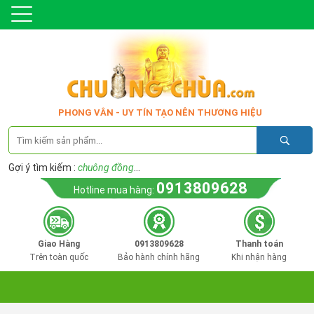
PHONG VÂN - UY TÍN TẠO NÊN THƯƠNG HIỆU
Gợi ý tìm kiếm :
chuông đồng
...
0913809628
Hotline mua hàng:
Giao Hàng
0913809628
Thanh toán
Trên toàn quốc
Bảo hành chính hãng
Khi nhận hàng