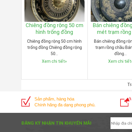
Chiêng đồng rộng 50 cm
Bán chiêng đồng
hình trống đồng
mét trạm rồng
Chiêng đồng rộng 50 cm hình
Bán chiêng đồng rộ
trống đồng Chiêng đồng rộng
trạm rồng chầu Bán
50…
đồng…
Xem chi tiết
»
Xem chi tiết
Tr
Sản phẩm, hàng hóa
Chính hãng đa dạng phong phú.
ĐĂNG KÝ NHẬN TIN KHUYẾN MÃI