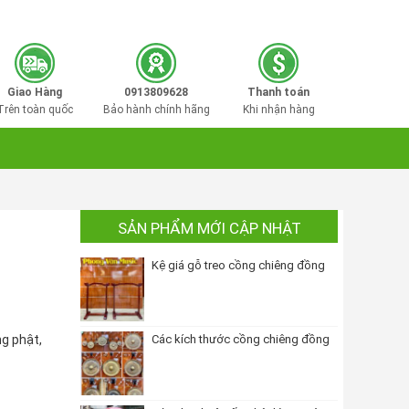
0913809628
Hotline mua hàng:
Giao Hàng
0913809628
Thanh toán
Trên toàn quốc
Bảo hành chính hãng
Khi nhận hàng
SẢN PHẨM MỚI CẬP NHẬT
Kệ giá gỗ treo cồng chiêng đồng
ng phật,
Các kích thước cồng chiêng đồng