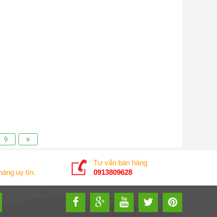
9
Tư vấn bán hàng
àng uy tín.
0913809628