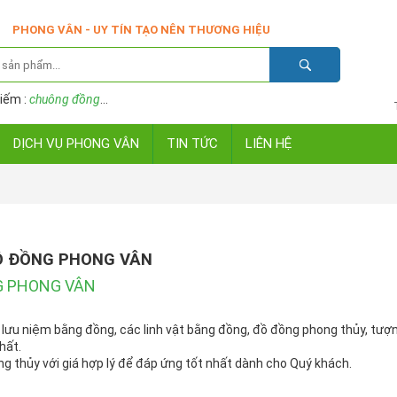
PHONG VÂN - UY TÍN TẠO NÊN THƯƠNG HIỆU
iếm :
chuông đồng
...
DỊCH VỤ PHONG VÂN
TIN TỨC
LIÊN HỆ
Ồ ĐỒNG PHONG VÂN
G PHONG VÂN
à lưu niệm bằng đồng, các linh vật bằng đồng, đồ đồng phong thủy, tượ
hất.
ng thủy với giá hợp lý để đáp ứng tốt nhất dành cho Quý khách.