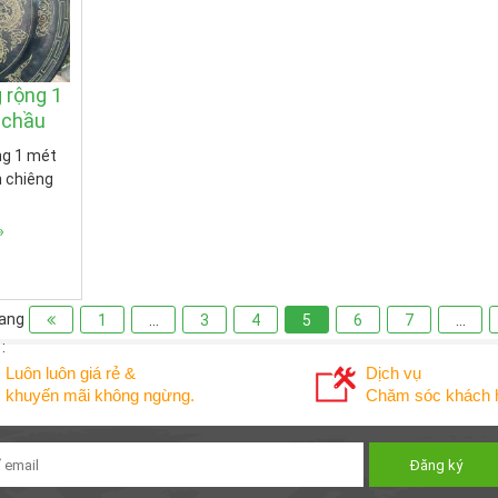
 rộng 1
 chầu
ng 1 mét
 chiêng
»
ang
1
…
3
4
5
6
7
…
:
Luôn luôn giá rẻ &
Dịch vụ
khuyến mãi không ngừng.
Chăm sóc khách h