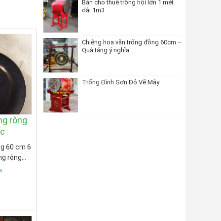
Bán cho thuê trống hội lớn 1 mét
dài 1m3
Chiêng hoa văn trống đồng 60cm –
Quà tặng ý nghĩa
Trống Đình Sơn Đỏ Vẽ Mây
ng rộng
ấc
ng 60 cm 6
ng rộng…
»