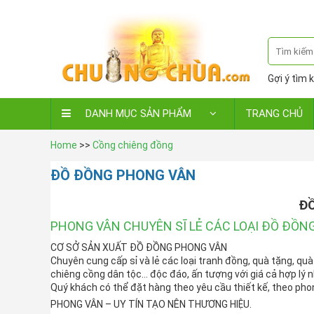
Gợi ý tìm k
DANH MỤC SẢN PHẨM
TRANG CHỦ
Home
>>
Cồng chiêng đồng
ĐỒ ĐỒNG PHONG VÂN
Đ
PHONG VÂN CHUYÊN SĨ LẺ CÁC LOẠI ĐỒ ĐỒN
CƠ SỞ SẢN XUẤT ĐỒ ĐỒNG PHONG VÂN
Chuyên cung cấp sỉ và lẻ các loại tranh đồng, quà tặng, qu
chiêng cồng dân tộc… độc đáo, ấn tượng với giá cả hợp lý n
Quý khách có thể đặt hàng theo yêu cầu thiết kế, theo pho
PHONG VÂN – UY TÍN TẠO NÊN THƯƠNG HIỆU.