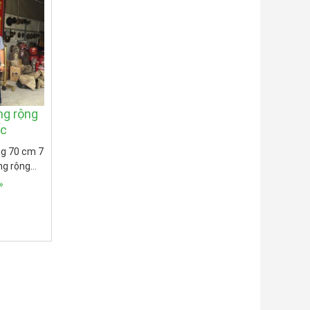
ng rộng
ấc
ng 70 cm 7
ng rộng…
»