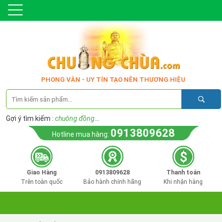
PHONG VÂN - UY TÍN TẠO NÊN THƯƠNG HIỆU
Gợi ý tìm kiếm :
chuông đồng
...
0913809628
Hotline mua hàng:
Giao Hàng
0913809628
Thanh toán
Trên toàn quốc
Bảo hành chính hãng
Khi nhận hàng