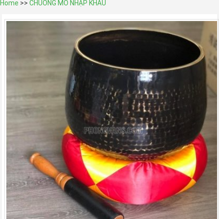
Home
>>
CHUÔNG MÕ NHẬP KHẨU