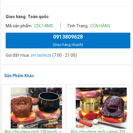
Giao hàng: Toàn quốc
Mã sản phẩm :
CDL14IMD
Tình Trạng :
CÒN HÀNG
0913809628
(Giao hàng nhanh)
Gọi đặt mua:
(7:00 - 21:00)
0913809628
Sản Phẩm Khác
Bộ chuông mõ 18 inch –
Bộ chuông mõ vàng 10