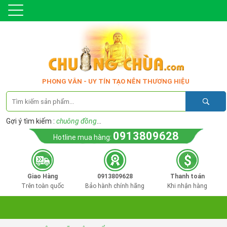
PHONG VÂN - UY TÍN TẠO NÊN THƯƠNG HIỆU
Gợi ý tìm kiếm :
chuông đồng
...
0913809628
Hotline mua hàng:
Giao Hàng
0913809628
Thanh toán
Trên toàn quốc
Bảo hành chính hãng
Khi nhận hàng