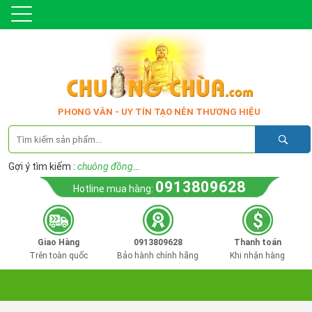
PHONG VÂN - UY TÍN TẠO NÊN THƯƠNG HIỆU
Gợi ý tìm kiếm :
chuông đồng
...
0913809628
Hotline mua hàng:
Giao Hàng
0913809628
Thanh toán
Trên toàn quốc
Bảo hành chính hãng
Khi nhận hàng