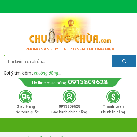
PHONG VÂN - UY TÍN TẠO NÊN THƯƠNG HIỆU
Gợi ý tìm kiếm :
chuông đồng
...
0913809628
Hotline mua hàng:
Giao Hàng
0913809628
Thanh toán
Trên toàn quốc
Bảo hành chính hãng
Khi nhận hàng