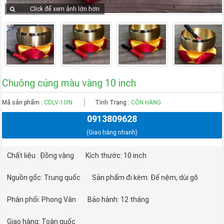
Click để xem ảnh lớn hơn
Chuông cúng màu vàng 10 inch
Mã sản phẩm :
CDLV-10IN
Tình Trạng :
CÒN HÀNG
0913809628
(Giao hàng nhanh)
Chất liệu : Đồng vàng
Kích thước: 10 inch
Nguồn gốc: Trung quốc
Sản phẩm đi kèm: Đế nệm, dùi gõ
Phân phối: Phong Vân
Bảo hành: 12 tháng
Giao hàng: Toàn quốc