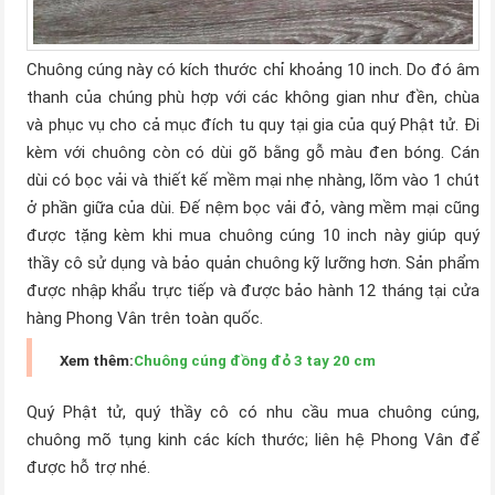
Chuông cúng này có kích thước chỉ khoảng 10 inch. Do đó âm
thanh của chúng phù hợp với các không gian như đền, chùa
và phục vụ cho cả mục đích tu quy tại gia của quý Phật tử. Đi
kèm với chuông còn có dùi gõ bằng gỗ màu đen bóng. Cán
dùi có bọc vải và thiết kế mềm mại nhẹ nhàng, lõm vào 1 chút
ở phần giữa của dùi. Đế nệm bọc vải đỏ, vàng mềm mại cũng
được tặng kèm khi mua chuông cúng 10 inch này giúp quý
thầy cô sử dụng và bảo quản chuông kỹ lưỡng hơn. Sản phẩm
được nhập khẩu trực tiếp và được bảo hành 12 tháng tại cửa
hàng Phong Vân trên toàn quốc.
Xem thêm:
Chuông cúng đồng đỏ 3 tay 20 cm
Quý Phật tử, quý thầy cô có nhu cầu mua chuông cúng,
chuông mõ tụng kinh các kích thước; liên hệ Phong Vân để
được hỗ trợ nhé.