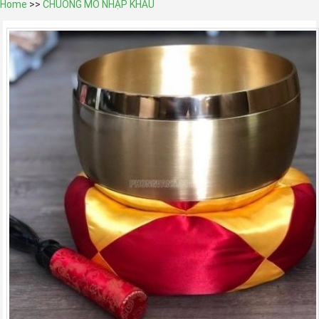
Home
>>
CHUÔNG MÕ NHẬP KHẨU