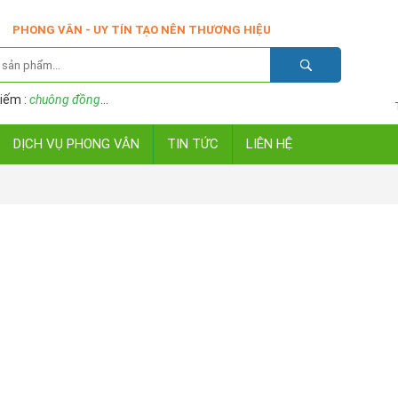
PHONG VÂN - UY TÍN TẠO NÊN THƯƠNG HIỆU
iếm :
chuông đồng
...
DỊCH VỤ PHONG VÂN
TIN TỨC
LIÊN HỆ