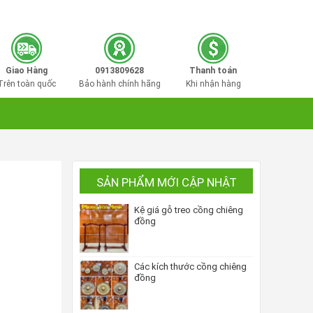
0913809628
Hotline mua hàng:
Giao Hàng
0913809628
Thanh toán
Trên toàn quốc
Bảo hành chính hãng
Khi nhận hàng
SẢN PHẨM MỚI CẬP NHẬT
Kệ giá gỗ treo cồng chiêng
đồng
Các kích thước cồng chiêng
đồng