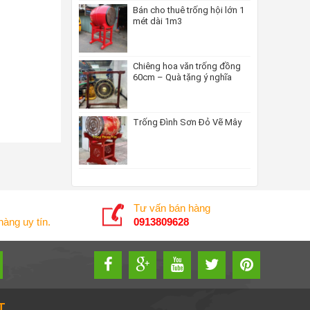
Bán cho thuê trống hội lớn 1
mét dài 1m3
Chiêng hoa văn trống đồng
60cm – Quà tặng ý nghĩa
Trống Đình Sơn Đỏ Vẽ Mây
Tư vấn bán hàng
àng uy tín.
0913809628
T