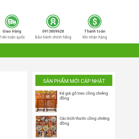
0913809628
Hotline mua hàng:
Giao Hàng
0913809628
Thanh toán
Trên toàn quốc
Bảo hành chính hãng
Khi nhận hàng
SẢN PHẨM MỚI CẬP NHẬT
Kệ giá gỗ treo cồng chiêng
đồng
Các kích thước cồng chiêng
đồng