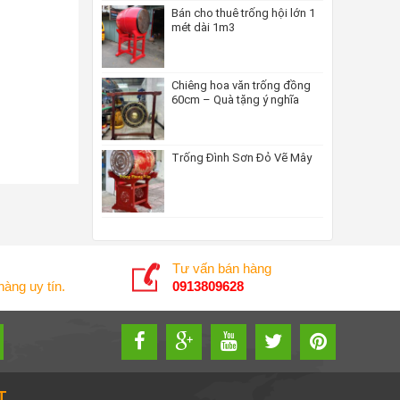
Bán cho thuê trống hội lớn 1
mét dài 1m3
Chiêng hoa văn trống đồng
60cm – Quà tặng ý nghĩa
Trống Đình Sơn Đỏ Vẽ Mây
Tư vấn bán hàng
àng uy tín.
0913809628
T