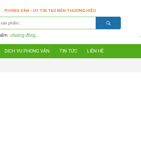
PHONG VÂN - UY TÍN TẠO NÊN THƯƠNG HIỆU
iếm :
chuông đồng
...
DỊCH VỤ PHONG VÂN
TIN TỨC
LIÊN HỆ