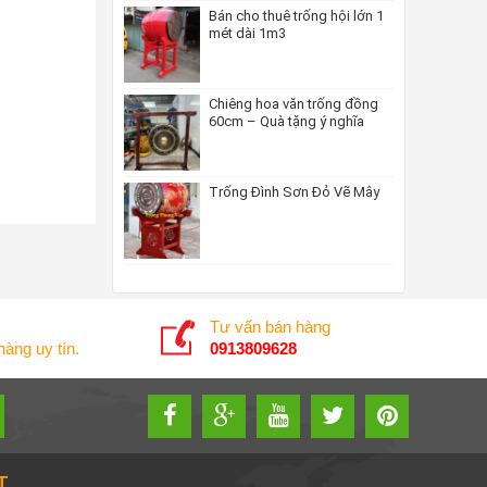
Bán cho thuê trống hội lớn 1
mét dài 1m3
Chiêng hoa văn trống đồng
60cm – Quà tặng ý nghĩa
Trống Đình Sơn Đỏ Vẽ Mây
Tư vấn bán hàng
àng uy tín.
0913809628
T