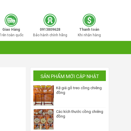
0913809628
Hotline mua hàng:
Giao Hàng
0913809628
Thanh toán
Trên toàn quốc
Bảo hành chính hãng
Khi nhận hàng
SẢN PHẨM MỚI CẬP NHẬT
Kệ giá gỗ treo cồng chiêng
đồng
Các kích thước cồng chiêng
đồng