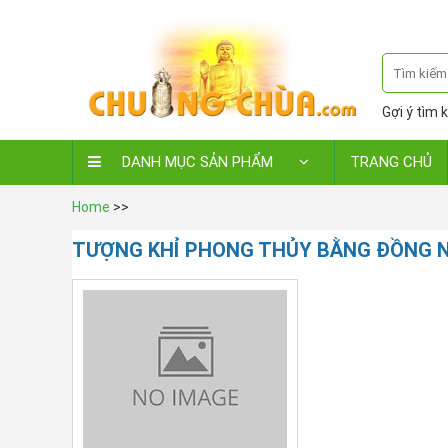
Gợi ý tìm k
DANH MỤC SẢN PHẨM
TRANG CHỦ
Home
>>
TƯỢNG KHỈ PHONG THỦY BẰNG ĐỒNG N