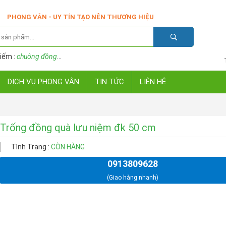
PHONG VÂN - UY TÍN TẠO NÊN THƯƠNG HIỆU
iếm :
chuông đồng
...
DỊCH VỤ PHONG VÂN
TIN TỨC
LIÊN HỆ
Trống đồng quà lưu niệm đk 50 cm
Tình Trạng :
CÒN HÀNG
0913809628
(Giao hàng nhanh)