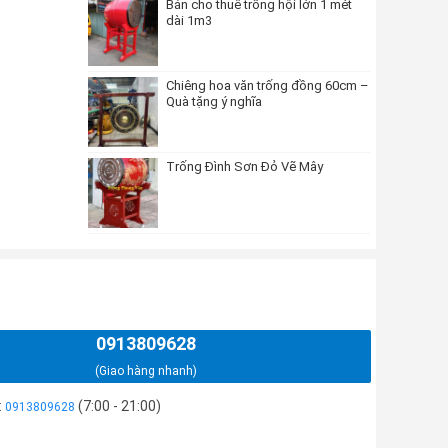
Bán cho thuê trống hội lớn 1 mét
dài 1m3
Chiêng hoa văn trống đồng 60cm –
Quà tặng ý nghĩa
Trống Đình Sơn Đỏ Vẽ Mây
0913809628
(Giao hàng nhanh)
:
(7:00 - 21:00)
0913809628