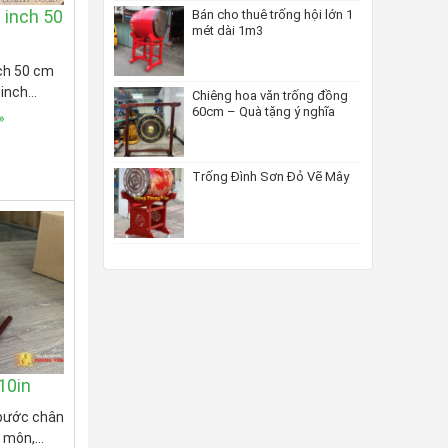
 inch 50
Bán cho thuê trống hội lớn 1
mét dài 1m3
ch 50 cm
 inch…
Chiêng hoa văn trống đồng
60cm – Quà tặng ý nghĩa
»
Trống Đình Sơn Đỏ Vẽ Mây
10in
 bước chân
t môn,…