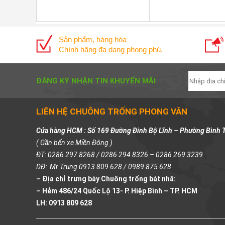
Sản phẩm, hàng hóa
Chính hãng đa dạng phong phú.
ĐĂNG KÝ NHẬN TIN KHUYẾN MÃI
LIÊN HỆ CHUÔNG TRỐNG PHONG VÂN
Cửa hàng HCM : Số 169 Đường Đinh Bộ Lĩnh – Phường Bình 
( Gần bến xe Miền Đông )
ĐT: 0286 297 8268 / 0286 294 8326 – 0286 269 3239
DĐ: Mr Trung 0913 809 628 / 0989 875 628
– Địa chỉ trưng bày Chuông trống bát nhã:
– Hẻm 486/24 Quốc Lộ 13- P. Hiệp Bình – TP. HCM
LH: 0913 809 628