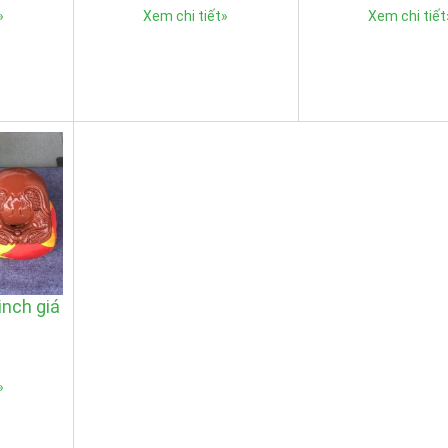
»
Xem chi tiết
»
Xem chi tiết
inch giá
…
»