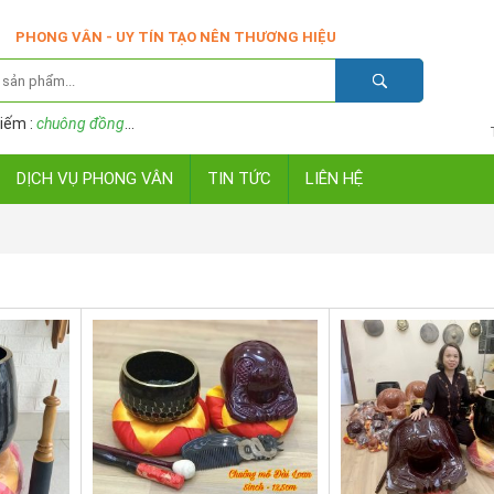
PHONG VÂN - UY TÍN TẠO NÊN THƯƠNG HIỆU
iếm :
chuông đồng
...
DỊCH VỤ PHONG VÂN
TIN TỨC
LIÊN HỆ