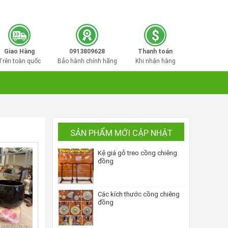
0913809628
Hotline mua hàng:
Giao Hàng
0913809628
Thanh toán
Trên toàn quốc
Bảo hành chính hãng
Khi nhận hàng
SẢN PHẨM MỚI CẬP NHẬT
Kệ giá gỗ treo cồng chiêng
đồng
Các kích thước cồng chiêng
đồng