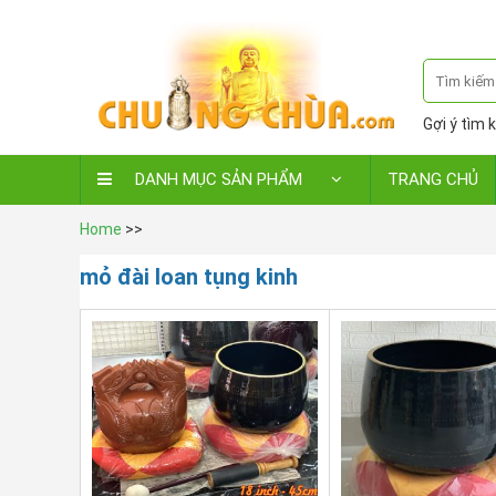
Gợi ý tìm k
DANH MỤC SẢN PHẨM
TRANG CHỦ
Home
>>
mỏ đài loan tụng kinh