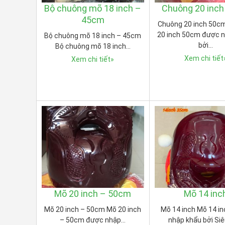
Bộ chuông mõ 18 inch –
Chuông 20 inc
45cm
Chuông 20 inch 50c
20 inch 50cm được 
Bộ chuông mõ 18 inch – 45cm
bởi…
Bộ chuông mõ 18 inch…
Xem chi tiết
Xem chi tiết
»
Mõ 20 inch – 50cm
Mõ 14 inc
Mõ 20 inch – 50cm Mõ 20 inch
Mõ 14 inch Mõ 14 i
– 50cm được nhập…
nhập khẩu bởi Siê