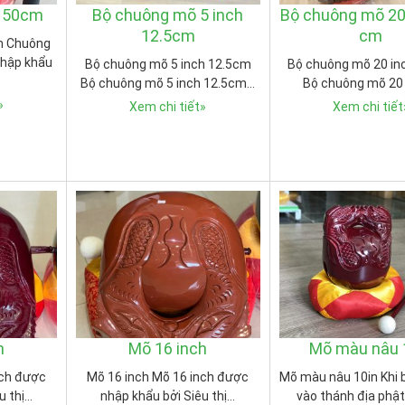
h 50cm
Bộ chuông mõ 5 inch
Bộ chuông mõ 20
12.5cm
cm
m Chuông
nhập khẩu
Bộ chuông mõ 5 inch 12.5cm
Bộ chuông mõ 20 in
Bộ chuông mõ 5 inch 12.5cm…
Bộ chuông mõ 20
»
Xem chi tiết
»
Xem chi tiết
h
Mõ 16 inch
Mõ màu nâu 
nch được
Mõ 16 inch Mõ 16 inch được
Mõ màu nâu 10in Khi
u thị…
nhập khẩu bởi Siêu thị…
vào thánh địa phậ