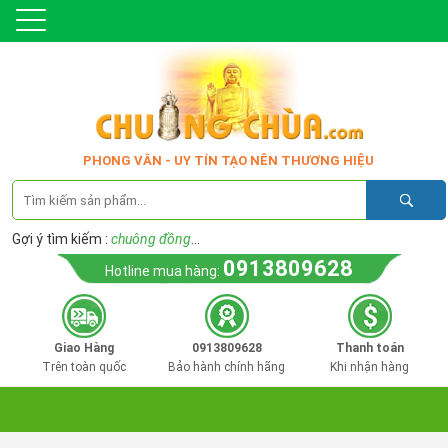
PHONG VÂN - UY TÍN TẠO NÊN THƯƠNG HIỆU
Gợi ý tìm kiếm :
chuông đồng
...
0913809628
Hotline mua hàng:
Giao Hàng
0913809628
Thanh toán
Trên toàn quốc
Bảo hành chính hãng
Khi nhận hàng